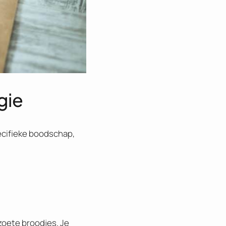
gie
ecifieke boodschap,
zoete broodjes. Je