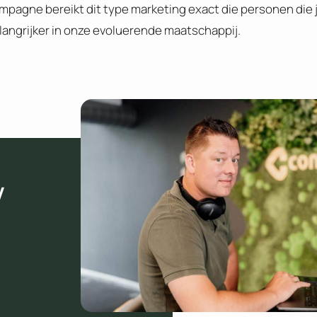
pagne bereikt dit type marketing exact die personen die j
angrijker in onze evoluerende maatschappij.
w