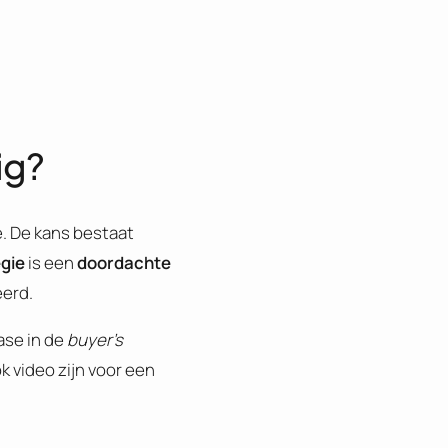
ig?
e. De kans bestaat
egie
is een
doordachte
eerd.
ase in de
buyer’s
k video zijn voor een