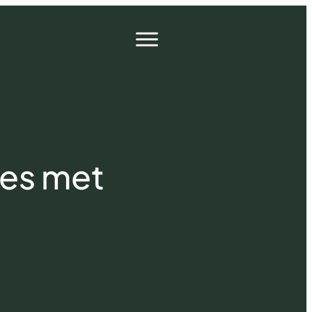
Open
menu
ces met