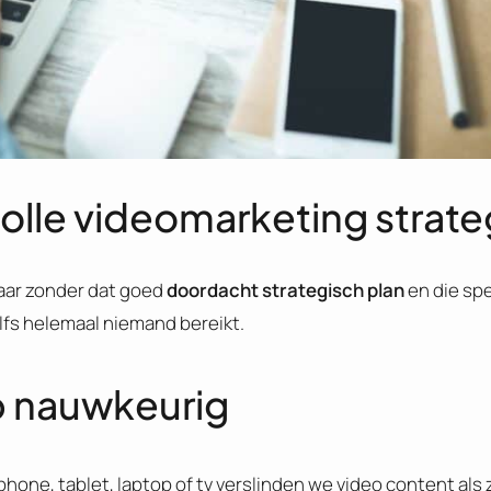
olle videomarketing strate
Maar zonder dat goed
doordacht strategisch plan
en die sp
lfs helemaal niemand bereikt.
p nauwkeurig
hone, tablet, laptop of tv verslinden we video content als 