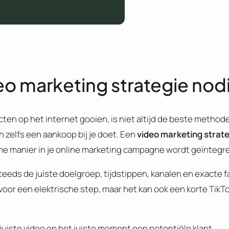
o marketing strategie nod
ten op het internet gooien, is niet altijd de beste method
n zelfs een aankoop bij je doet. Een
video marketing strat
mme manier in je online marketing campagne wordt geïntegr
teeds de juiste doelgroep, tijdstippen, kanalen en exacte f
voor een elektrische step, maar het kan ook een korte TikTo
 juiste video op het juiste moment een potentiële klant.