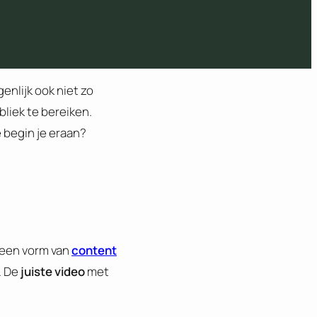
enlijk ook niet zo
liek te bereiken.
 begin je eraan?
s een vorm van
content
. De
juiste video
met