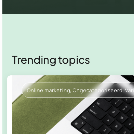
Trending topics
Online marketing
, 
Ongecategoriseerd
, 
Var