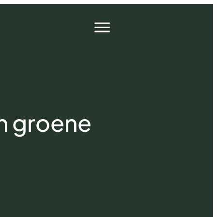
Open
menu
én groene