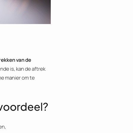
rekken van de
ende is, kan de aftrek
me manier om te
 voordeel?
en,