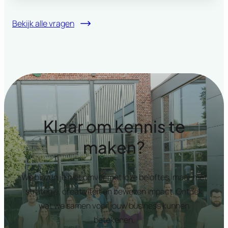
Bekijk alle vragen
Klaar om kennis te
maken?
We blazen je niet omver met loze beloftes, maar met
strategie, creativiteit en bewezen impact. Ontdek
wat we samen voor jouw business kunnen
betekenen.