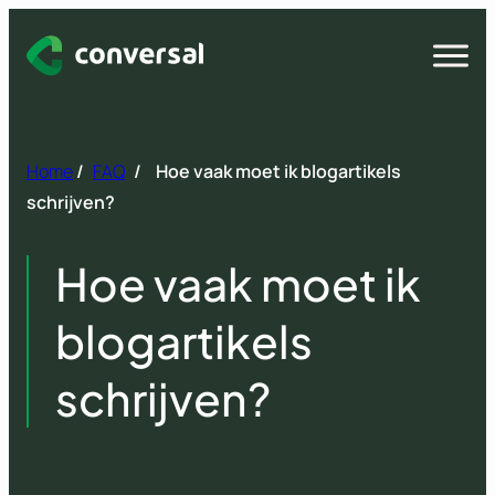
Spring
naar
Open
menu
inhoud
Home
/
FAQ
/
Hoe vaak moet ik blogartikels
schrijven?
Hoe vaak moet ik
blogartikels
schrijven?