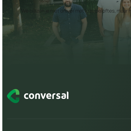
We blazen je niet omver met loze beloftes, maar