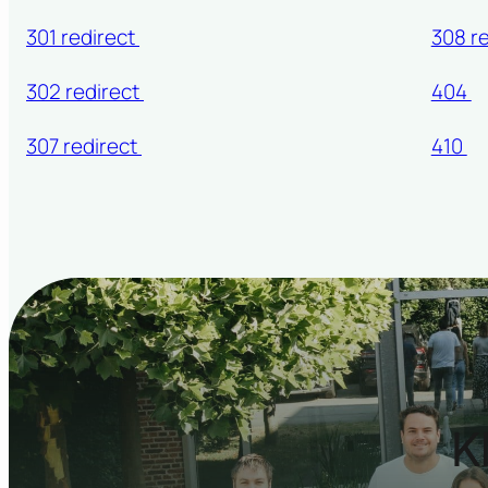
301 redirect
308 r
302 redirect
404
307 redirect
410
K