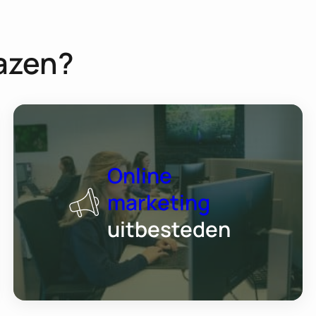
azen?
Online
marketing
uitbesteden