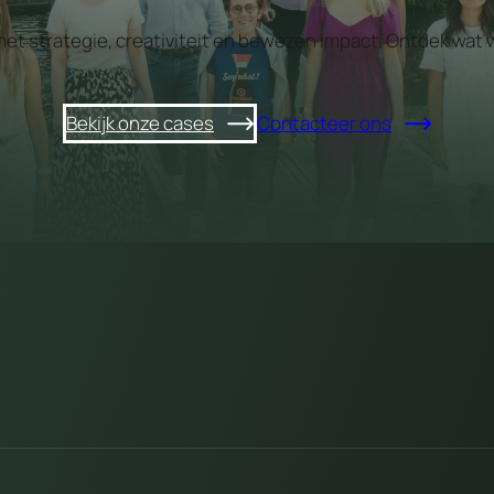
 met strategie, creativiteit en bewezen impact. Ontdek w
Bekijk onze cases
Contacteer ons