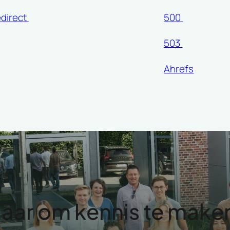
edirect
500
503
Ahrefs
laar om kennis te make