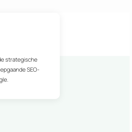
 de strategische
diepgaande SEO-
gle.