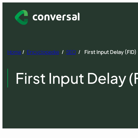
Spring
naar
inhoud
Home
/
Encyclopedie
/
SEO
/
First Input Delay (FID)
First Input Delay (