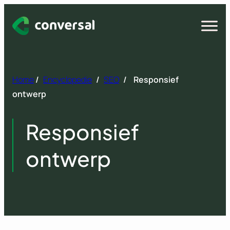
Spring
naar
Open
menu
inhoud
Home
/
Encyclopedie
/
SEO
/
Responsief
ontwerp
Responsief
ontwerp