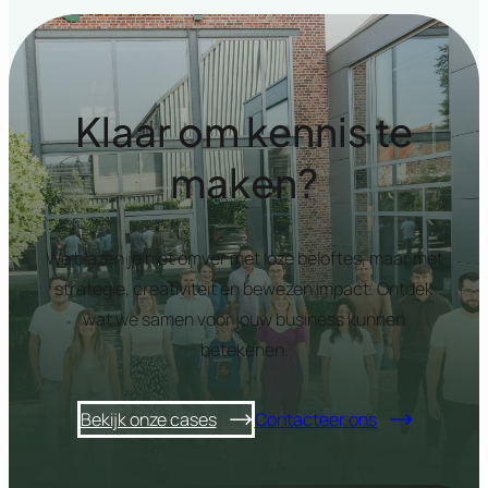
Klaar om kennis te
maken?
We blazen je niet omver met loze beloftes, maar met
strategie, creativiteit en bewezen impact. Ontdek
wat we samen voor jouw business kunnen
betekenen.
Bekijk onze cases
Contacteer ons