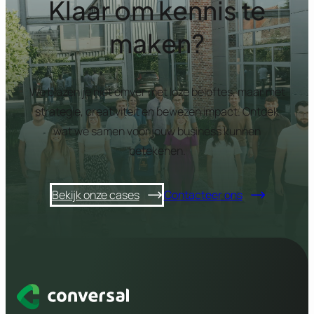
Klaar om kennis te
maken?
We blazen je niet omver met loze beloftes, maar met
strategie, creativiteit en bewezen impact. Ontdek
wat we samen voor jouw business kunnen
betekenen.
Bekijk onze cases
Contacteer ons