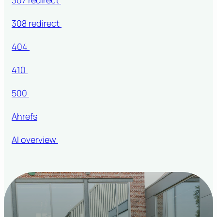
308 redirect
404
410
500
Ahrefs
AI overview