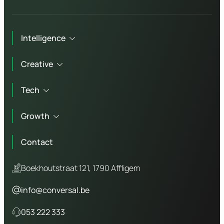
Intelligence
Creative
Technisch advies
Tech
Marketing advies
Branding
Workshops
Growth
Copywriting
Website laten maken
Bedrijfsfotografie
Contact
Webshop laten maken
Online marketing
Video agency
WordPress website
Boekhoutstraat 121, 1790 Affligem
SEO
Laravel website
info@conversal.be
GEO
Odoo website
053 222 333
SEA