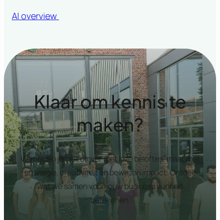
AI overview
Klaar om kennis te
maken?
We blazen je niet omver met loze beloftes, maar met
strategie, creativiteit en bewezen impact. Ontdek
wat we samen voor jouw business kunnen
betekenen.