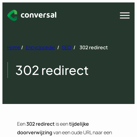
Spring
naar
Open
menu
inhoud
Home
/
Encyclopedie
/
SEO
/
302 redirect
302 redirect
Een
302 redirect
is een
tijdelijke
doorverwijzing
van een oude URL naar een