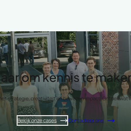
laar om kennis te make
 met strategie, creativiteit en bewezen impact. Ontdek w
Bekijk onze cases
Contacteer ons