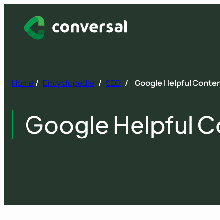
Spring
naar
inhoud
Home
/
Encyclopedie
/
SEO
/
Google Helpful Conte
Google Helpful C