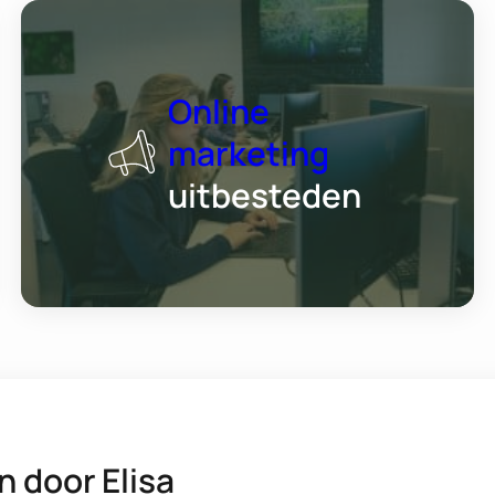
Online
marketing
uitbesteden
n door
Elisa