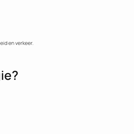
eid en verkeer.
gie?