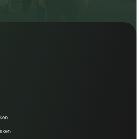
aken
maken