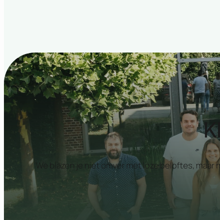
K
We blazen je niet omver met loze beloftes, maar