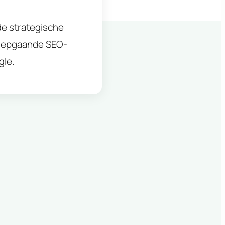
 de strategische
diepgaande SEO-
gle.