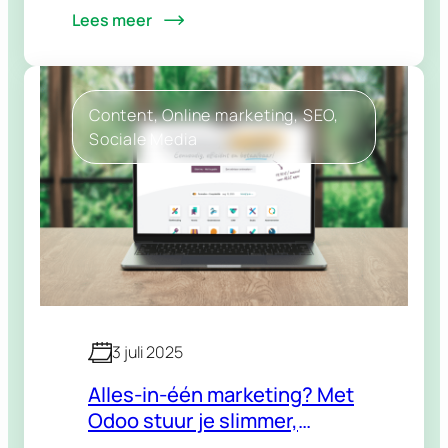
Lees meer
vergelijken producten op
marketplaces. Wie vandaag zichtbaar
wil zijn, moet verder kijken dan Google.
…
Content
, 
Online marketing
, 
SEO
, 
Sociale Media
3 juli 2025
Alles-in-één marketing? Met
Odoo stuur je slimmer,
sneller en centraler