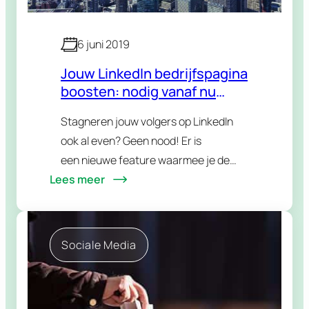
6 juni 2019
Jouw LinkedIn bedrijfspagina
boosten: nodig vanaf nu
jouw connecties uit!
Stagneren jouw volgers op LinkedIn
ook al even? Geen nood! Er is
een nieuwe feature waarmee je de
Lees meer
aangroei van jouw bedrijfspagina kan
boosten! LinkedIn bedrijfspagina
boosten: Connecties uitnodigen We
kennen allemaal LinkedIn als platform
Sociale Media
om…