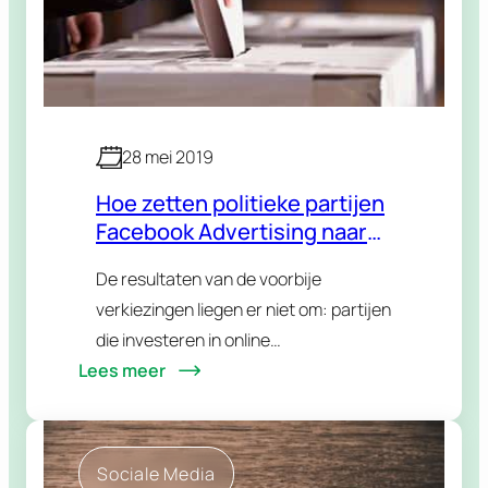
28 mei 2019
Hoe zetten politieke partijen
Facebook Advertising naar
hun hand?
De resultaten van de voorbije
verkiezingen liegen er niet om: partijen
die investeren in online
Lees meer
advertentiecampagnes op de sociale
media scoren beduidend hoog. In deze
blogpost geven we je enkele do’s en
don’ts mee…
Sociale Media