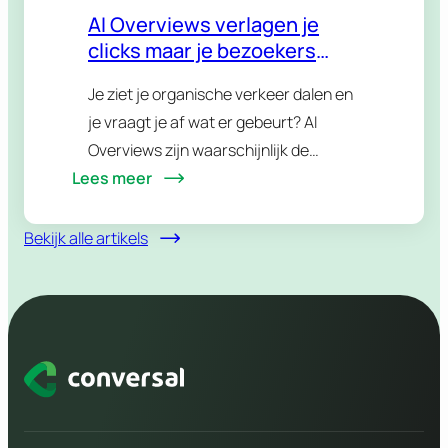
AI Overviews verlagen je
clicks maar je bezoekers
worden waardevoller
Je ziet je organische verkeer dalen en
je vraagt je af wat er gebeurt? AI
Overviews zijn waarschijnlijk de
Lees meer
boosdoener. Google plaatst een AI-
gegenereerd antwoord bovenaan de
zoekresultaten en je bezoeker hoeft…
Bekijk alle artikels