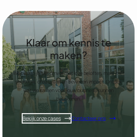
Klaar om kennis te
maken?
We blazen je niet omver met loze beloftes, maar met
strategie, creativiteit en bewezen impact. Ontdek
wat we samen voor jouw business kunnen
betekenen.
Bekijk onze cases
Contacteer ons