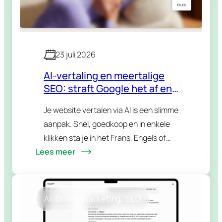
23 juli 2026
AI-vertaling en meertalige
SEO: straft Google het af en
wat met hreflang?
Je website vertalen via AI is een slimme
aanpak. Snel, goedkoop en in enkele
klikken sta je in het Frans, Engels of
Lees meer
eender welke taal je doelgroep
spreekt. Maar dan komt de…
AI
, 
Online marketing
, 
SEO