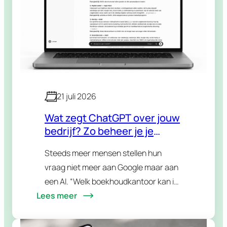
21 juli 2026
Wat zegt ChatGPT over jouw
bedrijf? Zo beheer je je
reputatie in AI-antwoorden
Steeds meer mensen stellen hun
vraag niet meer aan Google maar aan
een AI. “Welk boekhoudkantoor kan ik
Lees meer
aanraden in mijn regio?” “Is dat merk
betrouwbaar?” “Wat zijn de beste
alternatieven voor…