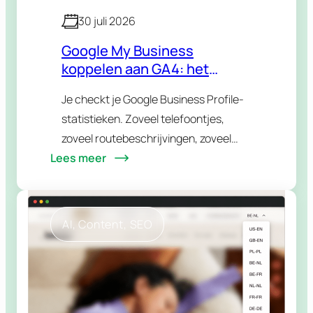
30 juli 2026
Google My Business
koppelen aan GA4: het
volledige stappenplan
Je checkt je Google Business Profile-
(2026)
statistieken. Zoveel telefoontjes,
zoveel routebeschrijvingen, zoveel
Lees meer
klikks naar je website. Daarna spring je
naar GA4 om te zien wat er op je site
gebeurt. Twee tabbladen, twee…
AI
, 
Content
, 
SEO