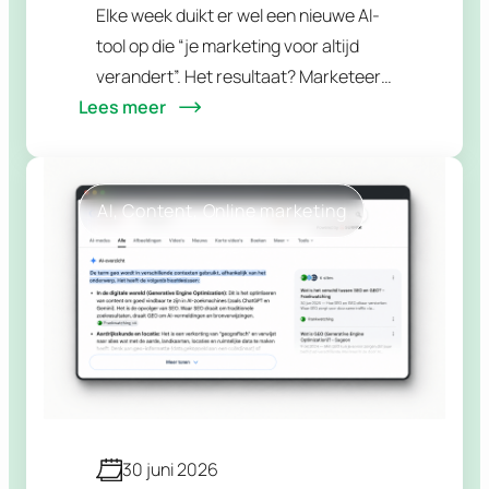
Elke week duikt er wel een nieuwe AI-
tool op die “je marketing voor altijd
verandert”. Het resultaat? Marketeers
Lees meer
die betalen voor vijf abonnementen, er
twee gebruiken en met geen enkele
écht resultaat…
AI
, 
Content
, 
Online marketing
30 juni 2026