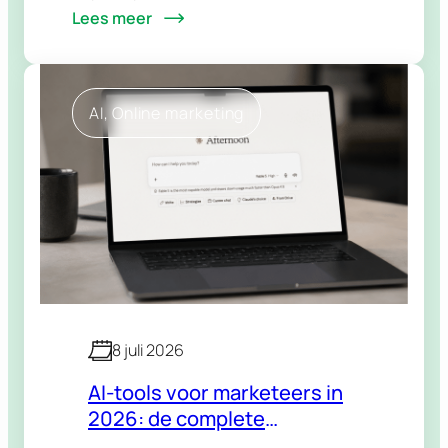
Lees meer
wie je advertentie te zien kreeg. In
2026 is dat verhaal grondig
veranderd. Meta’s AI…
AI
, 
Online marketing
8 juli 2026
AI-tools voor marketeers in
2026: de complete
vergelijking