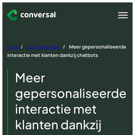
Spring
naar
Open
menu
inhoud
Home
/
User Experience
/
Meer gepersonaliseerde
interactie met klanten dankzij chatbots
Meer
gepersonaliseerde
interactie met
klanten dankzij