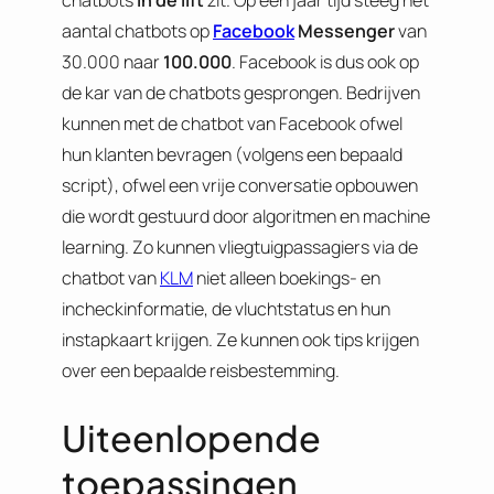
chatbots
in de lift
zit. Op een jaar tijd steeg het
aantal chatbots op
Facebook
Messenger
van
30.000 naar
100.000
. Facebook is dus ook op
de kar van de chatbots gesprongen. Bedrijven
kunnen met de chatbot van Facebook ofwel
hun klanten bevragen (volgens een bepaald
script), ofwel een vrije conversatie opbouwen
die wordt gestuurd door algoritmen en machine
learning. Zo kunnen vliegtuigpassagiers via de
chatbot van
KLM
niet alleen boekings- en
incheckinformatie, de vluchtstatus en hun
instapkaart krijgen. Ze kunnen ook tips krijgen
over een bepaalde reisbestemming.
Uiteenlopende
toepassingen