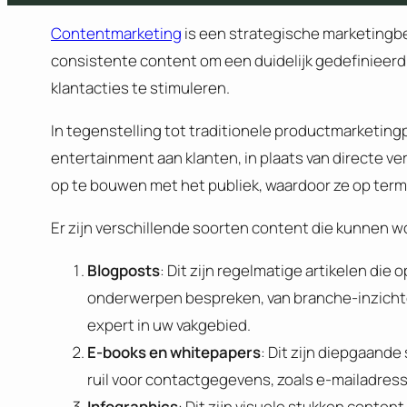
Contentmarketing
is een strategische marketingbe
consistente content om een duidelijk gedefinieerd
klantacties te stimuleren.
In tegenstelling tot traditionele productmarketing
entertainment aan klanten, in plaats van directe ve
op te bouwen met het publiek, waardoor ze op termi
Er zijn verschillende soorten content die kunnen 
Blogposts
: Dit zijn regelmatige artikelen d
onderwerpen bespreken, van branche-inzichten 
expert in uw vakgebied.
E-books en whitepapers
: Dit zijn diepgaande
ruil voor contactgegevens, zoals e-mailadres
Infographics
: Dit zijn visuele stukken conte