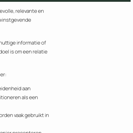
volle, relevante en
m winstgevende
nuttige informatie of
doel is om een relatie
er:
heidenheid aan
itioneren als een
orden vaak gebruikt in
manier presenteren.