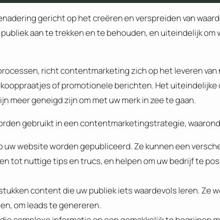
nadering gericht op het creëren en verspreiden van waarde
 publiek aan te trekken en te behouden, en uiteindelijk o
processen, richt contentmarketing zich op het leveren van 
rkooppraatjes of promotionele berichten. Het uiteindelijke 
jn meer geneigd zijn om met uw merk in zee te gaan.
worden gebruikt in een contentmarketingstrategie, waarond
ie op uw website worden gepubliceerd. Ze kunnen een versc
tot nuttige tips en trucs, en helpen om uw bedrijf te pos
 stukken content die uw publiek iets waardevols leren. Ze w
sen, om leads te genereren.
nt die complexe informatie op een gemakkelijk te begrijpen 