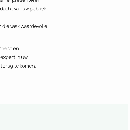
ndacht van uw publiek
n die vaak waardevolle
schept en
 expert in uw
r terug te komen.