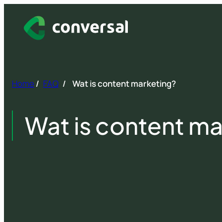
Spring
naar
inhoud
Home
/
FAQ
/
Wat is content marketing?
Wat is content ma