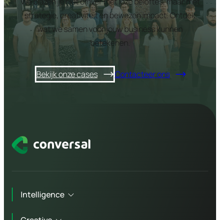
We blazen je niet omver met loze beloftes, maar met
strategie, creativiteit en bewezen impact. Ontdek
wat we samen voor jouw business kunnen
betekenen.
Bekijk onze cases
Contacteer ons
Intelligence