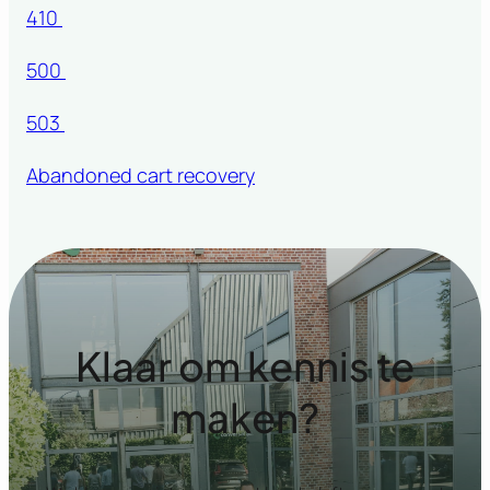
410
500
503
Abandoned cart recovery
Klaar om kennis te
maken?