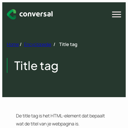
Spring
naar
Open
menu
inhoud
Home
/
Encyclopedie
/
Title tag
Title tag
De title tag is het HTML-element dat bepaalt
wat de titel van je webpagina is.