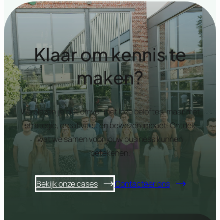
Klaar om kennis te
maken?
We blazen je niet omver met loze beloftes, maar met
strategie, creativiteit en bewezen impact. Ontdek
wat we samen voor jouw business kunnen
betekenen.
Bekijk onze cases
Contacteer ons