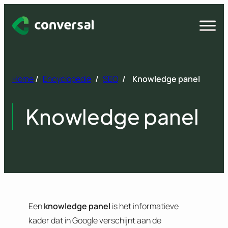
Spring
naar
Open
menu
inhoud
Home
/
Encyclopedie
/
SEO
/
Knowledge panel
Knowledge panel
Een
knowledge panel
is het informatieve
kader dat in Google verschijnt aan de