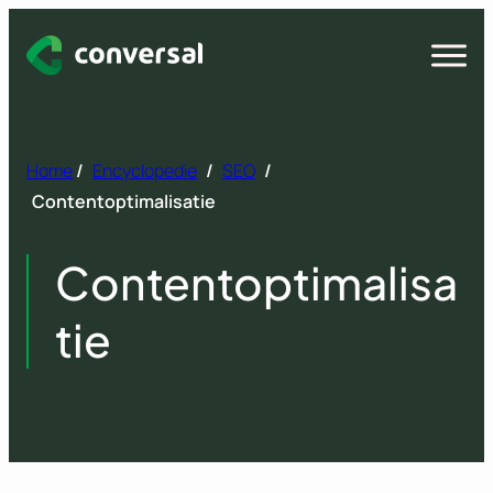
Spring
naar
Open
menu
inhoud
Home
/
Encyclopedie
/
SEO
/
Contentoptimalisatie
Contentoptimalisa
tie