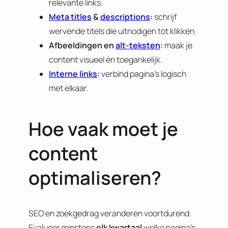
relevante links.
Meta titles
&
descriptions
:
schrijf
wervende titels die uitnodigen tot klikken.
Afbeeldingen en
alt-teksten
:
maak je
content visueel én toegankelijk.
Interne links
:
verbind pagina’s logisch
met elkaar.
Hoe vaak moet je
content
optimaliseren?
SEO en zoekgedrag veranderen voortdurend.
Evalueer minstens
elk
kwartaal
welke pagina’s