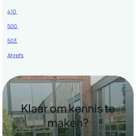
410
500
503
Ahrefs
Klaar om kennis te
maken?