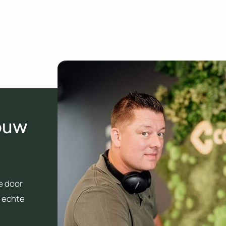
jouw
e door
e echte