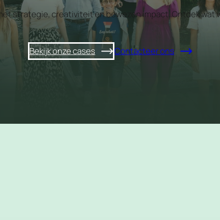
 met strategie, creativiteit en bewezen impact. Ontdek w
Bekijk onze cases
Contacteer ons