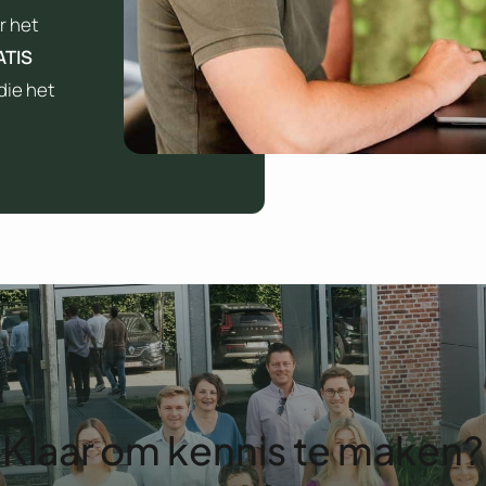
r het
ATIS
die het
Klaar om kennis te maken?