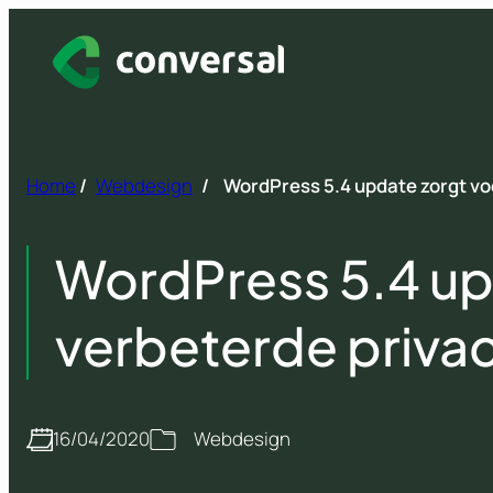
Spring
naar
inhoud
Home
/
Webdesign
/
WordPress 5.4 update zorgt vo
WordPress 5.4 up
verbeterde priva
16/04/2020
Webdesign