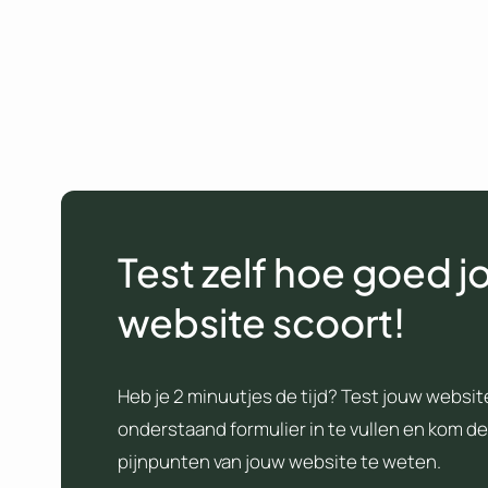
Test zelf hoe goed 
website scoort!
Heb je 2 minuutjes de tijd? Test jouw websit
onderstaand formulier in te vullen en kom d
pijnpunten van jouw website te weten.