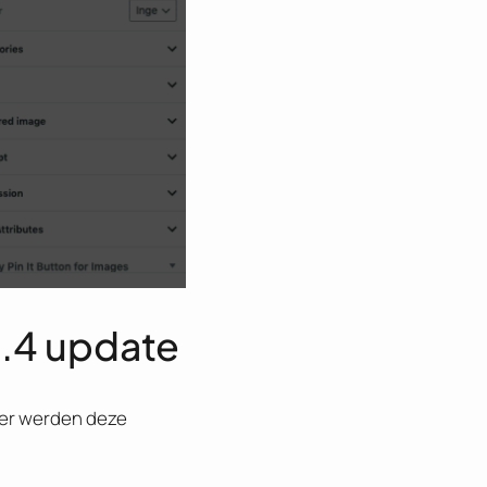
5.4 update
eer werden deze