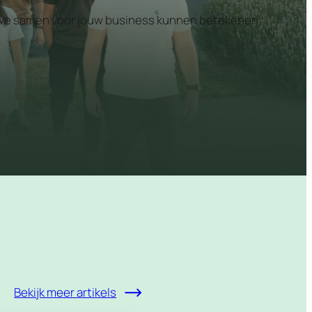
at we samen voor jouw business kunnen betekenen.
Bekijk meer artikels