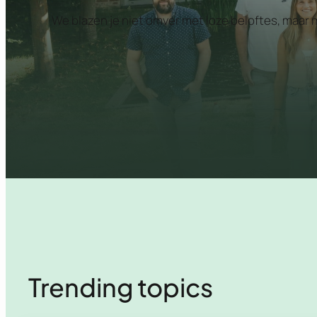
We blazen je niet omver met loze beloftes, maar
Trending topics