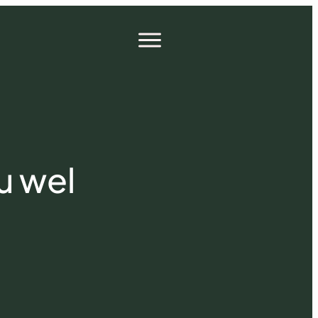
Open
menu
u wel