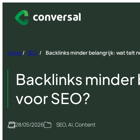
Spring
naar
inhoud
Home
/
SEO
/
Backlinks minder belangrijk: wat telt 
Backlinks minder b
voor SEO?
28/05/2026
SEO
, 
AI
, 
Content