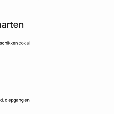
aarten
gschikken
ook al
d, diepgang en