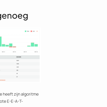
r genoeg
e heeft zijn algoritme
rote E-E-A-T-