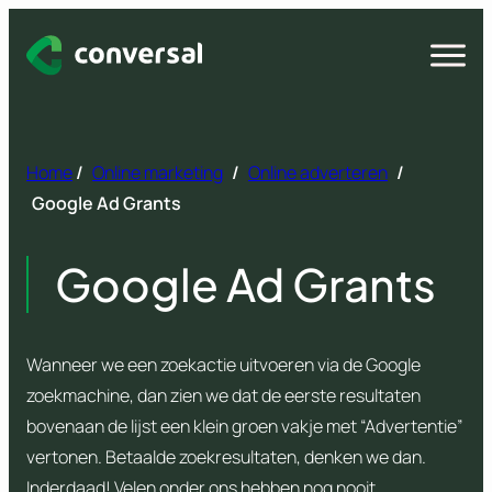
Spring
naar
Open
menu
inhoud
Home
/
Online marketing
/
Online adverteren
/
Google Ad Grants
Google Ad Grants
Wanneer we een zoekactie uitvoeren via de Google
zoekmachine, dan zien we dat de eerste resultaten
bovenaan de lijst een klein groen vakje met “Advertentie”
vertonen. Betaalde zoekresultaten, denken we dan.
Inderdaad! Velen onder ons hebben nog nooit