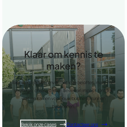
Klaar om kennis te
maken?
We blazen je niet omver met loze beloftes, maar met
strategie, creativiteit en bewezen impact. Ontdek
wat we samen voor jouw business kunnen
betekenen.
Bekijk onze cases
Contacteer ons