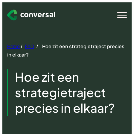
Spring
naar
Open
menu
inhoud
Home
/
FAQ
/
Hoe zit een strategietraject precies
in elkaar?
Hoe zit een
strategietraject
precies in elkaar?