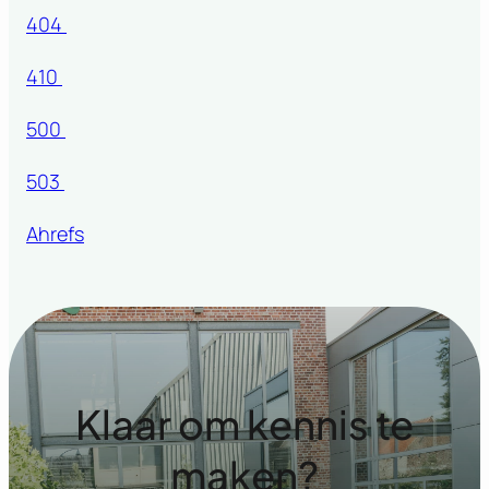
404
410
500
503
Ahrefs
Klaar om kennis te
maken?