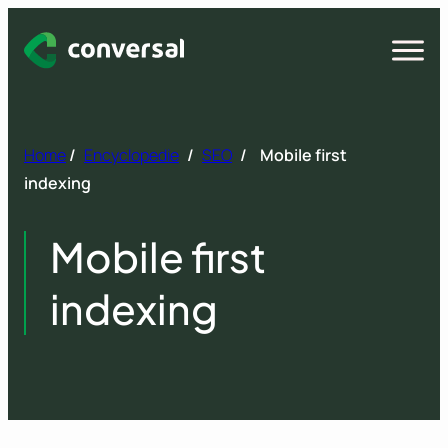
Spring
naar
Open
menu
inhoud
Home
/
Encyclopedie
/
SEO
/
Mobile first
indexing
Mobile first
indexing