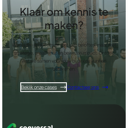
Klaar om kennis te
maken?
We blazen je niet omver met loze beloftes, maar met
strategie, creativiteit en bewezen impact. Ontdek
wat we samen voor jouw business kunnen
betekenen.
Bekijk onze cases
Contacteer ons