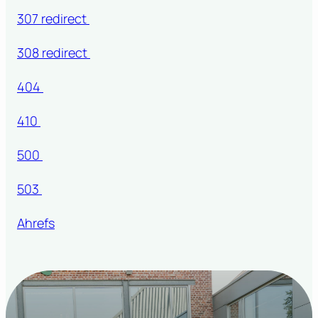
307 redirect
308 redirect
404
410
500
503
Ahrefs