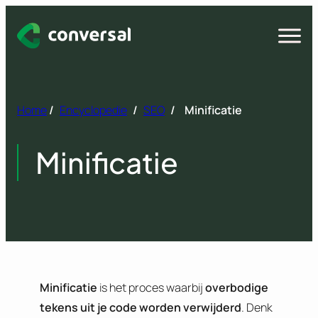
Spring
naar
Open
menu
inhoud
Home
/
Encyclopedie
/
SEO
/
Minificatie
Minificatie
Minificatie
is het proces waarbij
overbodige
tekens uit je code worden verwijderd
. Denk