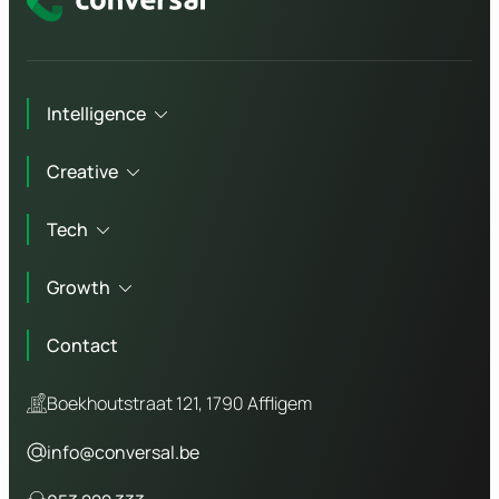
Intelligence
Creative
Technisch advies
Tech
Marketing advies
Branding
Workshops
Growth
Copywriting
Website laten maken
Bedrijfsfotografie
Contact
Webshop laten maken
Online marketing
Video agency
WordPress website
Boekhoutstraat 121, 1790 Affligem
SEO
Laravel website
info@conversal.be
GEO