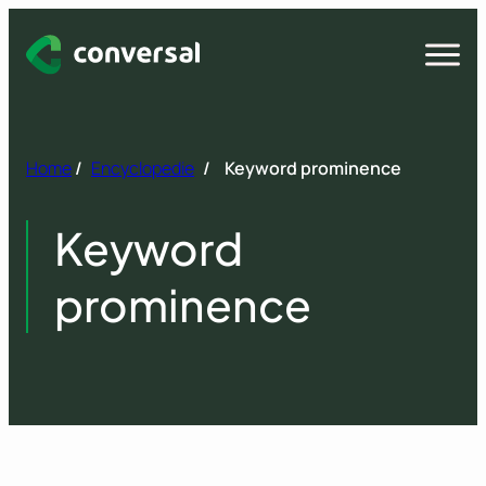
Spring
naar
Open
menu
inhoud
Home
/
Encyclopedie
/
Keyword prominence
Keyword
prominence