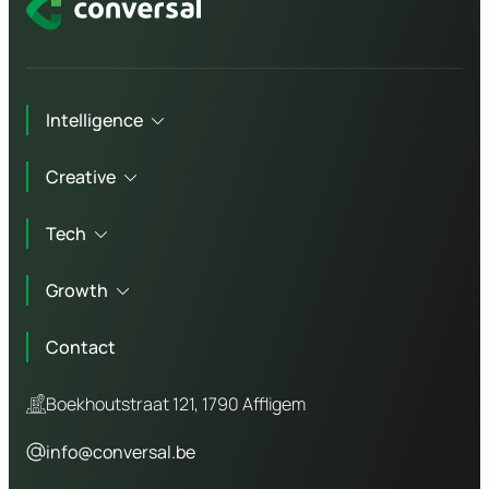
Intelligence
Creative
Technisch advies
Tech
Marketing advies
Branding
Workshops
Growth
Copywriting
Website laten maken
Bedrijfsfotografie
Contact
Webshop laten maken
Online marketing
Video agency
WordPress website
Boekhoutstraat 121, 1790 Affligem
SEO
Laravel website
info@conversal.be
GEO