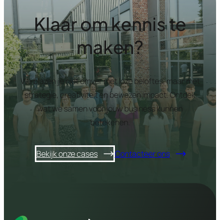
Klaar om kennis te
maken?
We blazen je niet omver met loze beloftes, maar met
strategie, creativiteit en bewezen impact. Ontdek
wat we samen voor jouw business kunnen
betekenen.
Bekijk onze cases
Contacteer ons