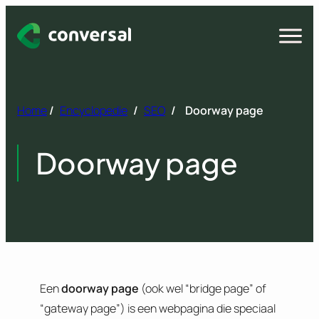
Spring
naar
Open
menu
inhoud
Home
/
Encyclopedie
/
SEO
/
Doorway page
Doorway page
Een
doorway page
(ook wel “bridge page” of
“gateway page”) is een webpagina die speciaal