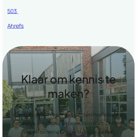
503
Ahrefs
Klaar om kennis te
maken?
We blazen je niet omver met loze beloftes, maar met
strategie, creativiteit en bewezen impact. Ontdek
wat we samen voor jouw business kunnen