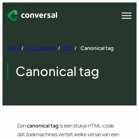
Spring
naar
Open
menu
inhoud
Home
/
Encyclopedie
/
SEO
/
Canonical tag
Canonical tag
Een
canonical tag
is een stukje HTML-code
dat zoekmachines vertelt welke versie van een