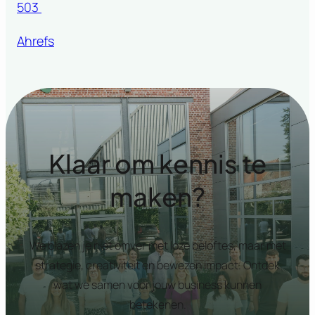
503
Ahrefs
Klaar om kennis te
maken?
We blazen je niet omver met loze beloftes, maar met
strategie, creativiteit en bewezen impact. Ontdek
wat we samen voor jouw business kunnen
betekenen.