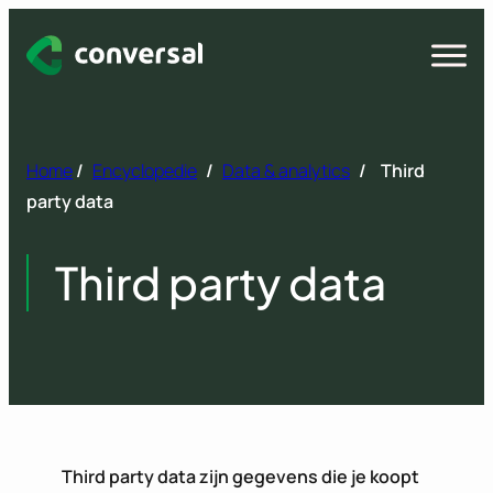
Spring
naar
Open
menu
inhoud
Home
/
Encyclopedie
/
Data & analytics
/
Third
party data
Third party data
Third party data zijn gegevens die je koopt