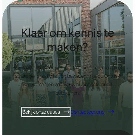
Klaar om kennis te
maken?
We blazen je niet omver met loze beloftes, maar met
strategie, creativiteit en bewezen impact. Ontdek
wat we samen voor jouw business kunnen
betekenen.
Bekijk onze cases
Contacteer ons