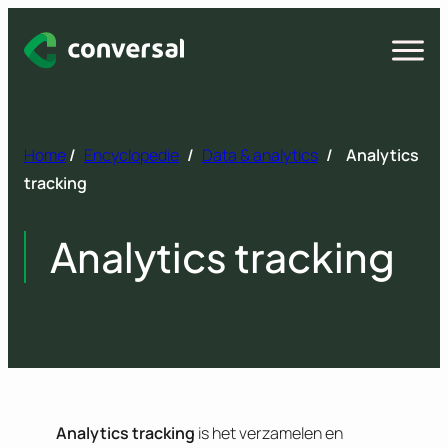
Spring
naar
Open
menu
inhoud
Home
/
Encyclopedie
/
Data & analytics
/
Analytics
tracking
Analytics tracking
Analytics tracking
is het verzamelen en