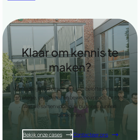
Klaar om kennis te
maken?
We blazen je niet omver met loze beloftes, maar met
strategie, creativiteit en bewezen impact. Ontdek
wat we samen voor jouw business kunnen
betekenen.
Bekijk onze cases
Contacteer ons