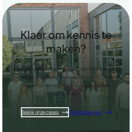
Klaar om kennis te
maken?
We blazen je niet omver met loze beloftes, maar met
strategie, creativiteit en bewezen impact. Ontdek
wat we samen voor jouw business kunnen
betekenen.
Bekijk onze cases
Contacteer ons