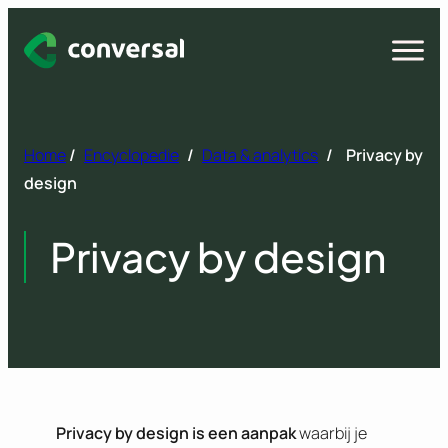
Spring
naar
Open
menu
inhoud
Home
/
Encyclopedie
/
Data & analytics
/
Privacy by
design
Privacy by design
Privacy by design is een aanpak
waarbij je