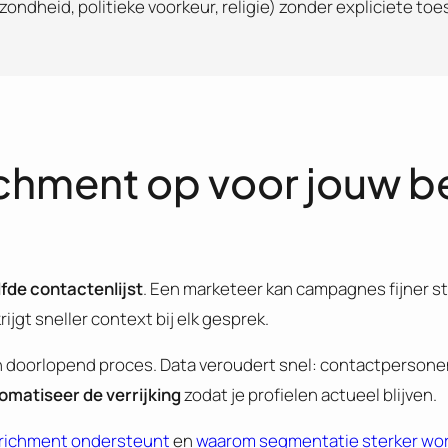
ondheid, politieke voorkeur, religie) zonder expliciete to
ichment op voor jouw be
fde contactenlijst
. Een marketeer kan campagnes fijner s
ijgt sneller context bij elk gesprek.
n doorlopend proces. Data veroudert snel: contactpersone
omatiseer de verrijking
zodat je profielen actueel blijven.
nrichment ondersteunt
en
waarom segmentatie sterker word