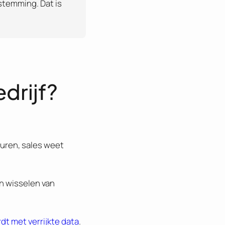
estemming. Dat is
drijf?
turen, sales weet
n wisselen van
t met verrijkte data
.