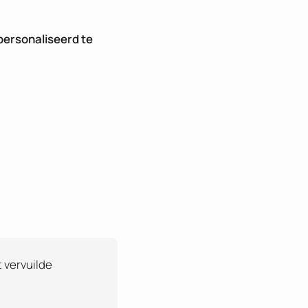
personaliseerd te
t vervuilde