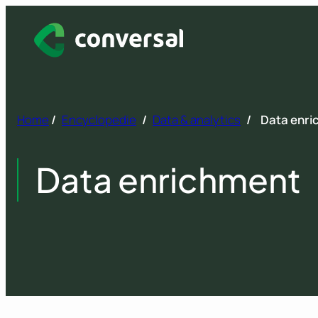
Spring
naar
inhoud
Home
/
Encyclopedie
/
Data & analytics
/
Data enri
Data enrichment