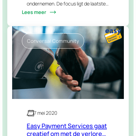
ondernemen. De focus ligt de laatste
Lees meer
maanden op de huidige Covid-19
crisis. We willen graag weten
hoe Vlaamse ondernemers omgaan
met het nieuwe normaal. Deze…
Conversal Community
7 mei 2020
Easy Payment Services gaat
creatief om met de verloren