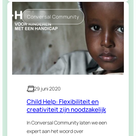
gebeurtenissen. We hebben het
over hun business en hoe ze zich
Conversal Community
hebben aangepast aan de recente
gebeurtenissen, zoals…
29 juni 2020
Child Help: Flexibiliteit en
creativiteit zijn noodzakelijk
In Conversal Community laten we een
expert aan het woord over