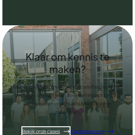
Klaar om kennis te
maken?
We blazen je niet omver met loze beloftes, maar met
strategie, creativiteit en bewezen impact. Ontdek
wat we samen voor jouw business kunnen
betekenen.
Bekijk onze cases
Contacteer ons