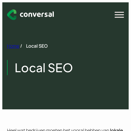
Spring
naar
Open
menu
inhoud
Home
/
Local SEO
Local SEO
Heel wat bedrijven moeten het vooral hebben van
lokale