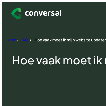
Spring
naar
inhoud
Home
/
FAQ
/
Hoe vaak moet ik mijn website update
Hoe vaak moet ik