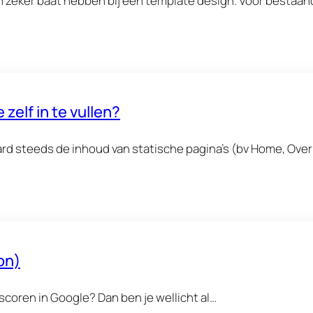
an zeker baat hebben bij een template design. Voor bestaan
zelf in te vullen?
ard steeds de inhoud van statische pagina’s (bv Home, Ove
on)
scoren in Google? Dan ben je wellicht al…