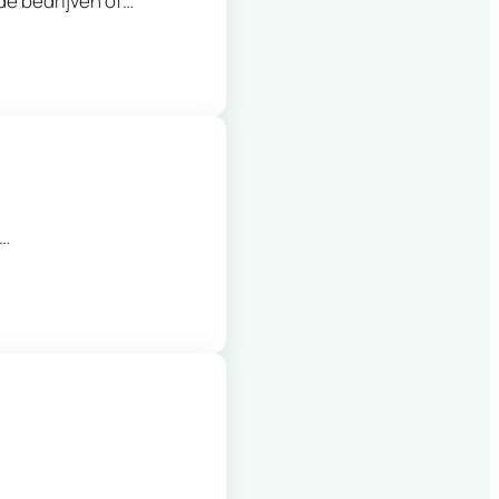
de bedrijven of…
r…