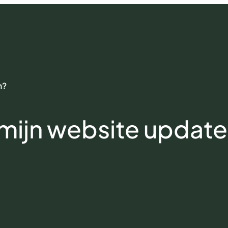
n?
 mijn website updat