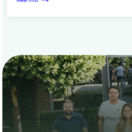
We blazen je niet omver met loze beloftes, maar