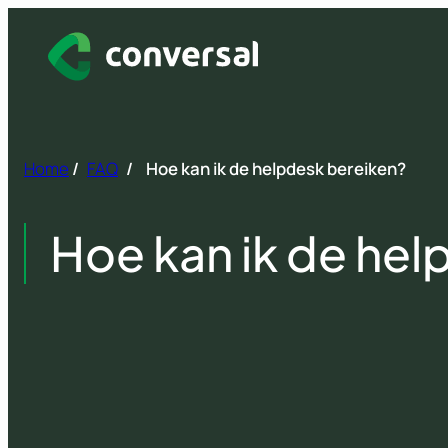
Spring
naar
inhoud
Home
/
FAQ
/
Hoe kan ik de helpdesk bereiken?
Hoe kan ik de hel