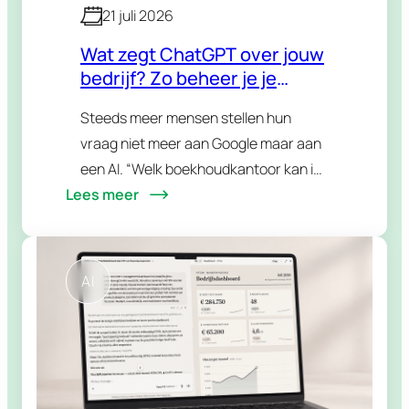
21 juli 2026
Wat zegt ChatGPT over jouw
bedrijf? Zo beheer je je
reputatie in AI-antwoorden
Steeds meer mensen stellen hun
vraag niet meer aan Google maar aan
een AI. “Welk boekhoudkantoor kan ik
Lees meer
aanraden in mijn regio?” “Is dat merk
betrouwbaar?” “Wat zijn de beste
alternatieven voor…
AI