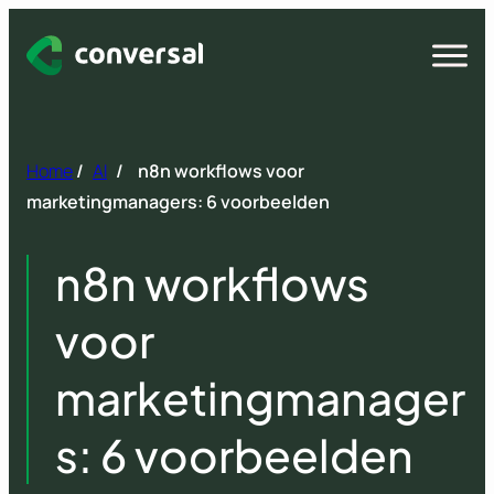
Spring
naar
Open
menu
inhoud
Home
/
AI
/
n8n workflows voor
marketingmanagers: 6 voorbeelden
n8n workflows
voor
marketingmanager
s: 6 voorbeelden