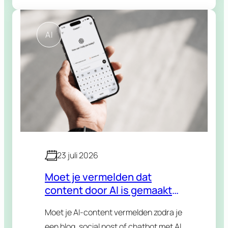
tools, dezelfde slimme trucjes die je op
LinkedIn voorbij ziet…
AI
23 juli 2026
Moet je vermelden dat
content door AI is gemaakt?
De nieuwe
Moet je AI-content vermelden zodra je
transparantieregels
een blog, social post of chatbot met AI