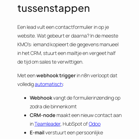
tussenstappen
Een lead vult een contactformulier in op je
website. Wat gebeurt er daarna? In de meeste
KMO’s: iemand kopieert die gegevens manueel
in het CRM, stuurt een mailtje en vergeet half
de tijd om sales te verwittigen.
Met een
webhook trigger
in n8n verloopt dat
volledig
automatisch
:
Webhook
vangt de formulierinzending op
zodra die binnenkomt
CRM-node
maakt een nieuw contact aan
in
Teamleader
, HubSpot of
Odoo
E-mail
verstuurt een persoonlijke