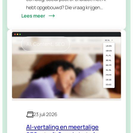
uitgelegd
hebt opgebouwd? Die vraag krijgen
Lees meer
we steeds vaker en het antwoord is
genuanceerder dan een simpele ja of…
AI
, 
Content
, 
SEO
23 juli 2026
AI-vertaling en meertalige