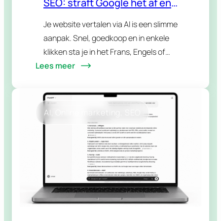
SEO: straft Google het af en
wat met hreflang?
Je website vertalen via AI is een slimme
aanpak. Snel, goedkoop en in enkele
klikken sta je in het Frans, Engels of
Lees meer
eender welke taal je doelgroep
spreekt. Maar dan komt de…
AI
, 
Online marketing
, 
SEO