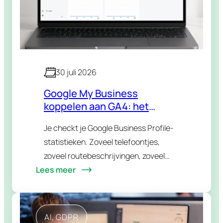
30 juli 2026
Google My Business
koppelen aan GA4: het
volledige stappenplan
Je checkt je Google Business Profile-
(2026)
statistieken. Zoveel telefoontjes,
zoveel routebeschrijvingen, zoveel
Lees meer
klikks naar je website. Daarna spring je
naar GA4 om te zien wat er op je site
gebeurt. Twee tabbladen, twee…
AI
, 
GDPR