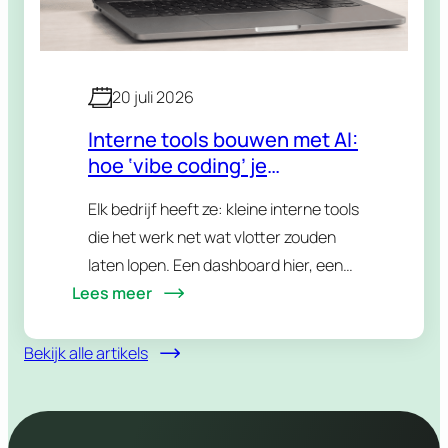
20 juli 2026
Interne tools bouwen met AI:
hoe ‘vibe coding’ je
bedrijfsprocessen versnelt
Elk bedrijf heeft ze: kleine interne tools
die het werk net wat vlotter zouden
laten lopen. Een dashboard hier, een
Lees meer
slim formulier daar, een tool die wat
losse gegevens samenbrengt. Stuk
voor…
Bekijk alle artikels