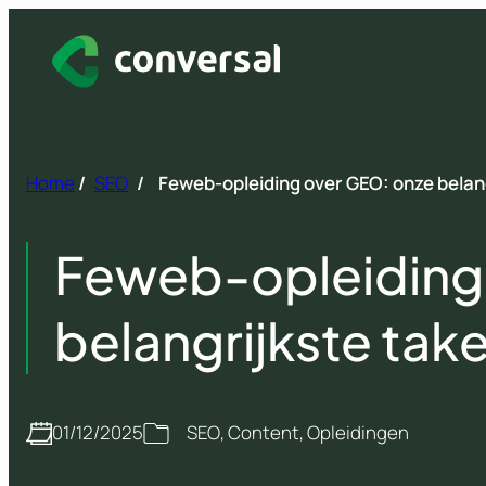
Spring
naar
inhoud
Home
/
SEO
/
Feweb-opleiding over GEO: onze belan
Feweb-opleiding
belangrijkste ta
01/12/2025
SEO
, 
Content
, 
Opleidingen