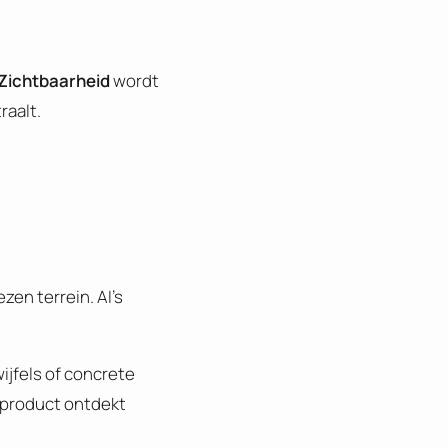
Zichtbaarheid
wordt
raalt.
en terrein. AI’s
ijfels of concrete
e product ontdekt