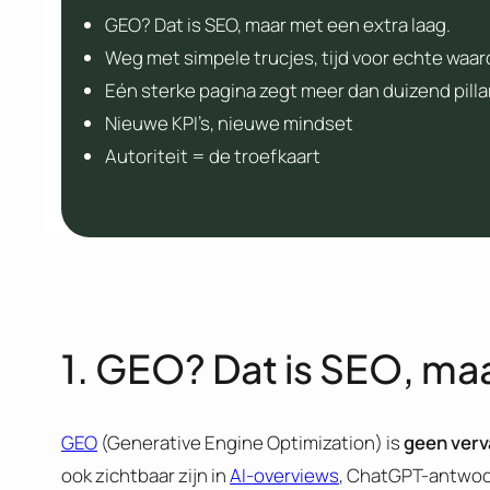
GEO? Dat is SEO, maar met een extra laag.
Weg met simpele trucjes, tijd voor echte waa
Eén sterke pagina zegt meer dan duizend pill
Nieuwe KPI’s, nieuwe mindset
Autoriteit = de troefkaart
1. GEO? Dat is SEO, maa
GEO
(Generative Engine Optimization) is
geen verv
ook zichtbaar zijn in
AI-overviews
, ChatGPT-antwoo