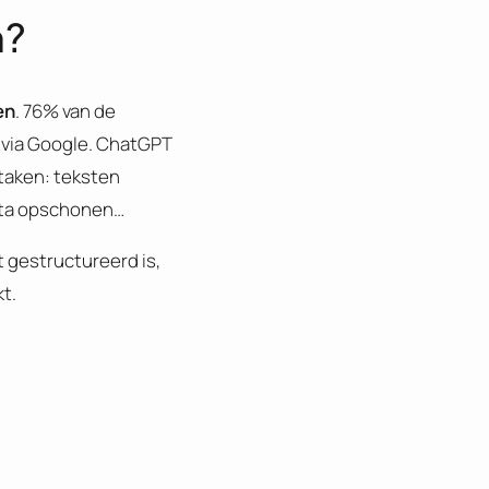
n?
en
. 76% van de
 via Google. ChatGPT
taken: teksten
ata opschonen…
t gestructureerd is,
t.