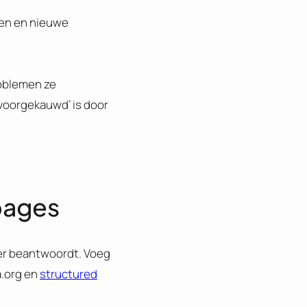
hten en nieuwe
roblemen ze
‘voorgekauwd’ is door
 pages
der beantwoordt. Voeg
a.org en
structured