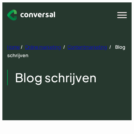
Spring
naar
Open
menu
inhoud
Home
/
Online marketing
/
Contentmarketing
/
Blog
schrijven
Blog schrijven