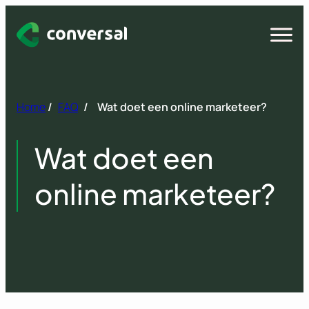
Spring
naar
Open
menu
inhoud
Home
/
FAQ
/
Wat doet een online marketeer?
Wat doet een
online marketeer?