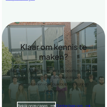
Klaar om kennis te
maken?
We blazen je niet omver met loze beloftes, maar met
strategie, creativiteit en bewezen impact. Ontdek
wat we samen voor jouw business kunnen
betekenen.
Bekijk onze cases
Contacteer ons