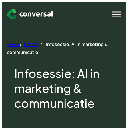
Spring
naar
Open
menu
inhoud
Home
/
Events
/
Infosessie: AI in marketing &
communicatie
Infosessie: AI in
marketing &
communicatie