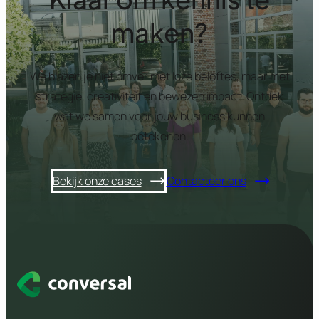
maken?
We blazen je niet omver met loze beloftes, maar met
strategie, creativiteit en bewezen impact. Ontdek
wat we samen voor jouw business kunnen
betekenen.
Bekijk onze cases
Contacteer ons