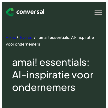
Spring
naar
Open
menu
inhoud
Home
/
Events
/
amai! essentials: AI-inspiratie
voor ondernemers
amai! essentials:
AI-inspiratie voor
ondernemers