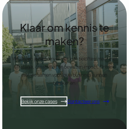
Klaar om kennis te
maken?
We blazen je niet omver met loze beloftes, maar met
strategie, creativiteit en bewezen impact. Ontdek
wat we samen voor jouw business kunnen
betekenen.
Bekijk onze cases
Contacteer ons