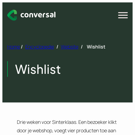
Spring
naar
Open
menu
inhoud
Home
/
Encyclopedie
/
Website
/
Wishlist
Wishlist
Drie weken voor Sinterklaas. Een bezoeker klikt
door je webshop, voegt vier producten toe aan