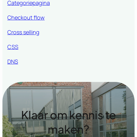
Categoriepagina
Checkout flow
Cross selling
CSS
DNS
Klaar om kennis te
maken?