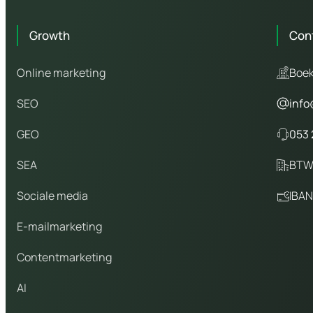
Growth
Con
Online marketing
Boek
SEO
info
GEO
053 
SEA
BTW
Sociale media
IBAN
E-mailmarketing
Contentmarketing
AI