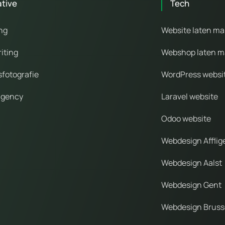
ative
Tech
ng
Website laten m
iting
Webshop laten 
sfotografie
WordPress websi
agency
Laravel website
Odoo website
Webdesign Affli
Webdesign Aalst
Webdesign Gent
Webdesign Bruss