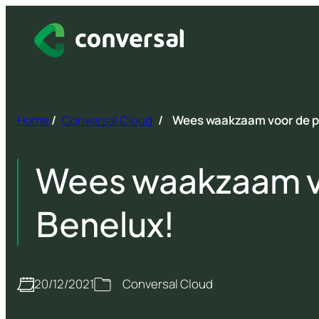
Spring
naar
inhoud
Home
/
Conversal Cloud
/
Wees waakzaam voor de pr
Wees waakzaam vo
Benelux!
20/12/2021
Conversal Cloud