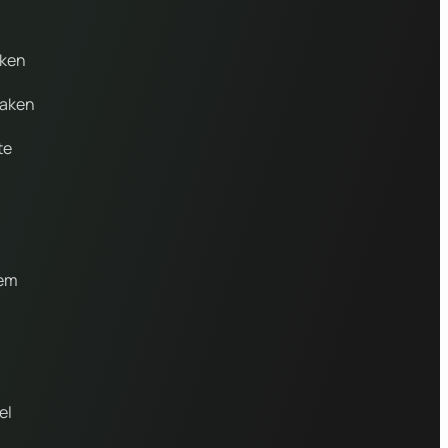
aken
maken
te
gem
el