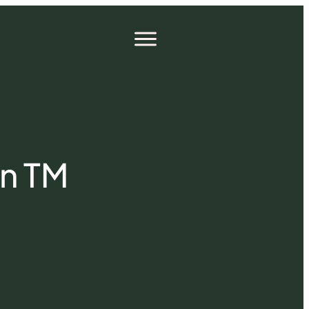
Open
menu
an TM