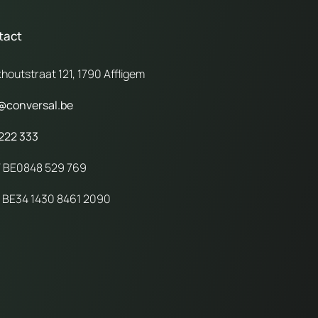
tact
houtstraat 121, 1790 Affligem
@conversal.be
222 333
 BE0848 529 769
 BE34 1430 8461 2090