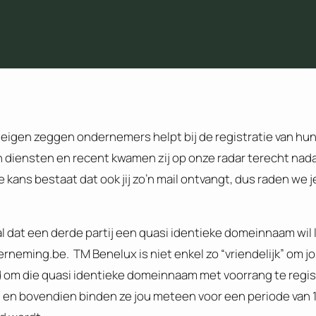
eigen zeggen ondernemers helpt bij de registratie van hu
n diensten en recent kwamen zij op onze radar terecht nada
kans bestaat dat ook jij zo’n mail ontvangt, dus raden we 
at een derde partij een quasi identieke domeinnaam wil l
eming.be. TM Benelux is niet enkel zo “vriendelijk” om jo
d om die quasi identieke domeinnaam met voorrang te regist
en bovendien binden ze jou meteen voor een periode van 10