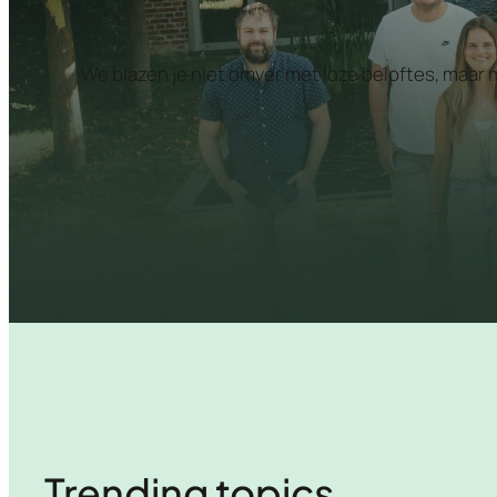
We blazen je niet omver met loze beloftes, maar
Trending topics