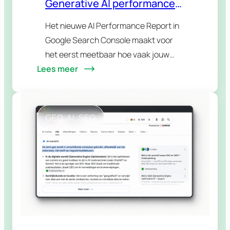
Generative AI performance
reports in Search Console:
Het nieuwe AI Performance Report in
zo meet je eindelijk je AI-
Google Search Console maakt voor
zichtbaarheid
het eerst meetbaar hoe vaak jouw
Lees meer
pagina’s opduiken in AI Overviews en AI
Mode. Eindelijk. Want tot voor kort was
AI-zichtbaarheid…
GEO
, 
AI
, 
SEO