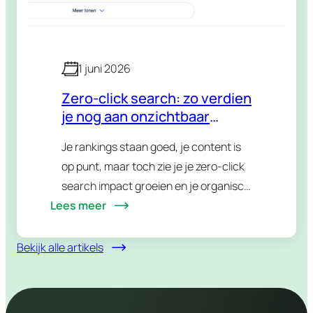
1 juni 2026
Zero-click search: zo verdien
je nog aan onzichtbaar
verkeer
Je rankings staan goed, je content is
op punt, maar toch zie je je zero-click
search impact groeien en je organisch
Lees meer
verkeer dalen. Geen bug, geen
Google-penalty. Gewoon de nieuwe
realiteit van…
Bekijk alle artikels