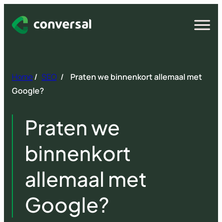
Spring
naar
Open
menu
inhoud
Home
/
SEO
/
Praten we binnenkort allemaal met
Google?
Praten we
binnenkort
allemaal met
Google?