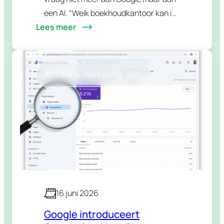
een AI. “Welk boekhoudkantoor kan ik
Lees meer
aanraden in mijn regio?” “Is dat merk
betrouwbaar?” “Wat zijn de beste
alternatieven voor…
AI
, 
Online marketing
, 
SEO
16 juni 2026
Google introduceert