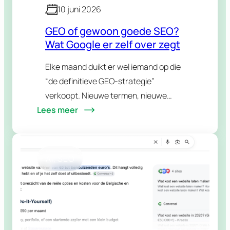
10 juni 2026
GEO of gewoon goede SEO?
Wat Google er zelf over zegt
Elke maand duikt er wel iemand op die
“de definitieve GEO-strategie”
verkoopt. Nieuwe termen, nieuwe
Lees meer
checklists, nieuwe llms.txt-bestanden
die je “dringend” zou moeten
aanmaken. En dan komt Google zelf
met een officiële…
AI
, 
SEO