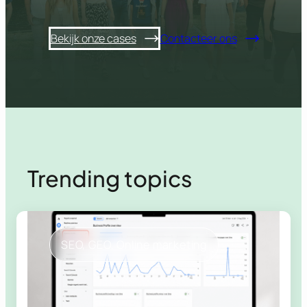
Bekijk onze cases
Contacteer ons
Trending topics
SEO
, 
GEO
, 
Online marketing