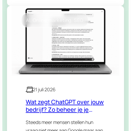
spreekt. Maar dan komt de…
AI
, 
Online marketing
, 
SEO
21 juli 2026
Wat zegt ChatGPT over jouw
bedrijf? Zo beheer je je
reputatie in AI-antwoorden
Steeds meer mensen stellen hun
vraag niet meer aan Google maar aan