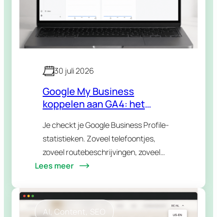
30 juli 2026
Google My Business
koppelen aan GA4: het
volledige stappenplan
Je checkt je Google Business Profile-
(2026)
statistieken. Zoveel telefoontjes,
zoveel routebeschrijvingen, zoveel
Lees meer
klikks naar je website. Daarna spring je
naar GA4 om te zien wat er op je site
gebeurt. Twee tabbladen, twee…
AI
, 
Content
, 
SEO