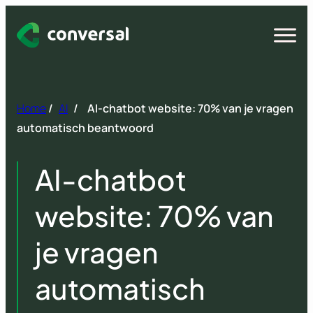
Spring
naar
Open
menu
inhoud
Home
/
AI
/
AI-chatbot website: 70% van je vragen
automatisch beantwoord
AI-chatbot
website: 70% van
je vragen
automatisch