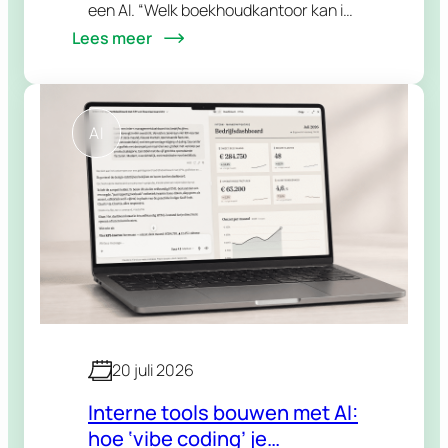
een AI. “Welk boekhoudkantoor kan ik
Lees meer
aanraden in mijn regio?” “Is dat merk
betrouwbaar?” “Wat zijn de beste
alternatieven voor…
AI
20 juli 2026
Interne tools bouwen met AI:
hoe ‘vibe coding’ je