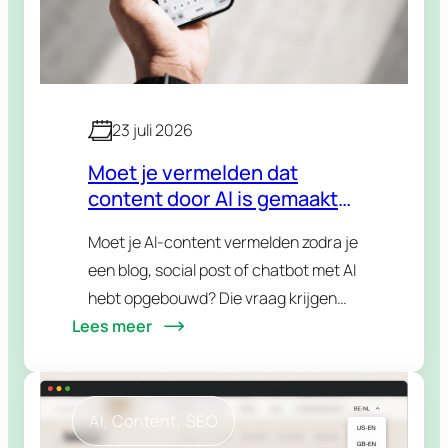
23 juli 2026
Moet je vermelden dat
content door AI is gemaakt?
De nieuwe
Moet je AI-content vermelden zodra je
transparantieregels
een blog, social post of chatbot met AI
uitgelegd
hebt opgebouwd? Die vraag krijgen
Lees meer
we steeds vaker en het antwoord is
genuanceerder dan een simpele ja of…
AI
, 
Content
, 
SEO