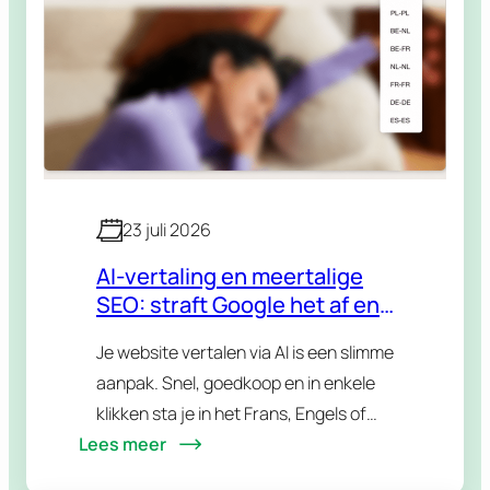
23 juli 2026
AI-vertaling en meertalige
SEO: straft Google het af en
wat met hreflang?
Je website vertalen via AI is een slimme
aanpak. Snel, goedkoop en in enkele
klikken sta je in het Frans, Engels of
Lees meer
eender welke taal je doelgroep
spreekt. Maar dan komt de…