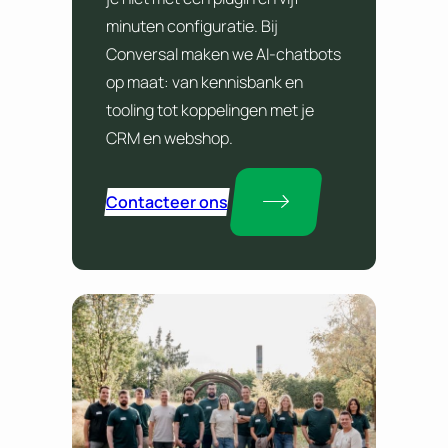
minuten configuratie. Bij
Conversal maken we AI-chatbots
op maat: van kennisbank en
tooling tot koppelingen met je
CRM en webshop.
Contacteer ons