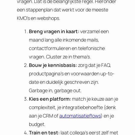
vragen. Dat is de belangrijkste regel. Hieronder
een stappenplan dat werkt voor de meeste
KMO’s en webshops.
Breng vragen in kaart:
verzamel een
maand lang alle inkomende mails,
contactformulieren en telefonische
vragen. Cluster ze in thema’s.
Bouw je kennisbasis:
zorg dat je FAQ,
productpagina’s en voorwaarden up-to-
date en duidelijk geschreven zijn.
Garbage in, garbage out.
Kies een platform:
match je keuze aan je
complexiteit, je integratiebehoefte (denk
aan je CRM of
automatisatieflows
) en je
budget.
Train en test:
laat collega’s eerst zelf met