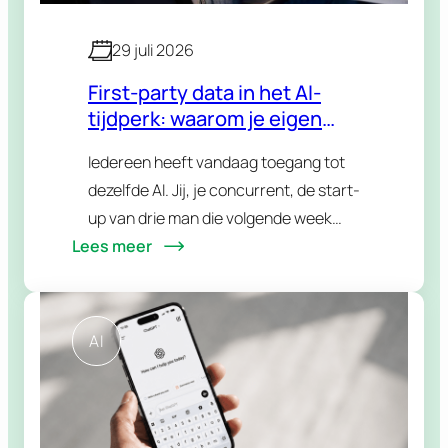
29 juli 2026
First-party data in het AI-
tijdperk: waarom je eigen
data je grootste voorsprong
Iedereen heeft vandaag toegang tot
wordt
dezelfde AI. Jij, je concurrent, de start-
up van drie man die volgende week
Lees meer
opstart. Dezelfde modellen, dezelfde
tools, dezelfde slimme trucjes die je op
LinkedIn voorbij ziet…
AI