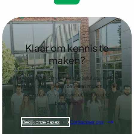
Klaar om kennis te
maken?
We blazen je niet omver met loze beloftes, maar met
strategie, creativiteit en bewezen impact. Ontdek
wat we samen voor jouw business kunnen
betekenen.
Bekijk onze cases
Contacteer ons