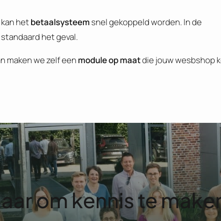
 kan het
betaalsysteem
snel gekoppeld worden. In de
tandaard het geval.
n maken we zelf een
module op maat
die jouw wesbshop k
laar om kennis te make