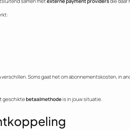
itsluitend samen met
externe payment providers
die daar 
rkt:
n
verschillen. Soms gaat het om abonnementskosten, in ande
t geschikte
betaalmethode
is in jouw situatie.
ntkoppeling