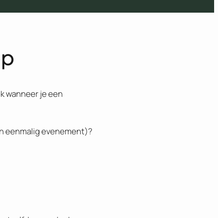
op
ok wanneer je een
een eenmalig evenement)?