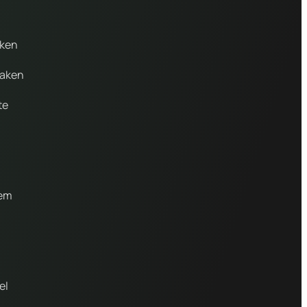
aken
maken
te
gem
el