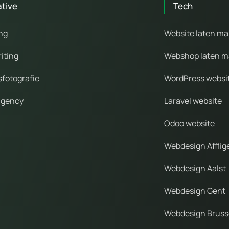
ative
Tech
ng
Website laten m
iting
Webshop laten 
sfotografie
WordPress websi
agency
Laravel website
Odoo website
Webdesign Affli
Webdesign Aalst
Webdesign Gent
Webdesign Bruss