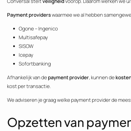
Conversal stelt
veiligheid
voorop. Daarom werken we u
Payment providers
waarmee we al hebben samengewe
Ogone – Ingenico
Multisafepay
SISOW
Icepay
Sofortbanking
Afhankelijk van de
payment provider
, kunnen de
koste
kost per transactie.
We adviseren je graag welke payment provider de mees
Opzetten van payme