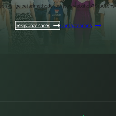
een veilige betaalmethode voor jouw webshop? Stuur ons 
Bekijk onze cases
Contacteer ons