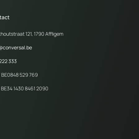
tact
houtstraat 121, 1790 Affligem
@conversal.be
222 333
 BE0848 529 769
 BE34 1430 8461 2090