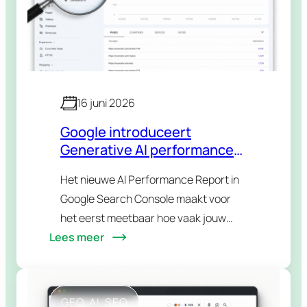
16 juni 2026
Google introduceert
Generative AI performance
reports in Search Console:
Het nieuwe AI Performance Report in
zo meet je eindelijk je AI-
Google Search Console maakt voor
zichtbaarheid
het eerst meetbaar hoe vaak jouw
Lees meer
pagina’s opduiken in AI Overviews en AI
Mode. Eindelijk. Want tot voor kort was
AI-zichtbaarheid…
GEO
, 
AI
, 
SEO