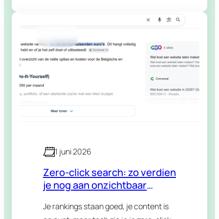
die je “dringend” zou moeten
aanmaken. En dan komt Google zelf
met een officiële…
AI
, 
SEO
1 juni 2026
Zero-click search: zo verdien
je nog aan onzichtbaar
verkeer
Je rankings staan goed, je content is