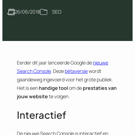
26/06/2018
SEO
Eerder dit jaar lanceerde Google de
nieuwe
Search Console
. Deze
bètaversie
wordt
gaandeweg ingevoerd voor het grote publiek.
Het is een
handige tool
om de
prestaties van
jouw website
te volgen.
Interactief
De nieuwe Search Console is interactief en