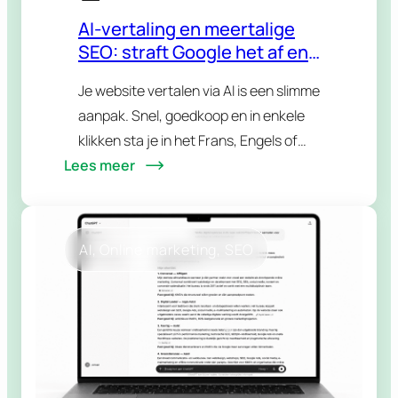
AI-vertaling en meertalige
SEO: straft Google het af en
wat met hreflang?
Je website vertalen via AI is een slimme
aanpak. Snel, goedkoop en in enkele
klikken sta je in het Frans, Engels of
Lees meer
eender welke taal je doelgroep
spreekt. Maar dan komt de…
AI
, 
Online marketing
, 
SEO