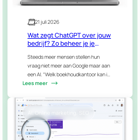
21 juli 2026
Wat zegt ChatGPT over jouw
bedrijf? Zo beheer je je
reputatie in AI-antwoorden
Steeds meer mensen stellen hun
vraag niet meer aan Google maar aan
een AI. “Welk boekhoudkantoor kan ik
Lees meer
aanraden in mijn regio?” “Is dat merk
betrouwbaar?” “Wat zijn de beste
alternatieven voor…
AI
, 
Online marketing
, 
SEO