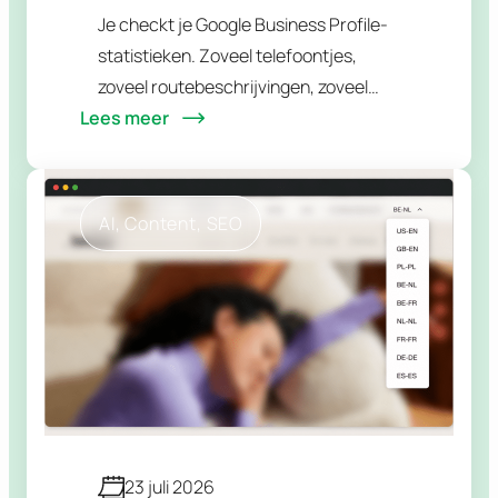
volledige stappenplan
Je checkt je Google Business Profile-
(2026)
statistieken. Zoveel telefoontjes,
zoveel routebeschrijvingen, zoveel
Lees meer
klikks naar je website. Daarna spring je
naar GA4 om te zien wat er op je site
gebeurt. Twee tabbladen, twee…
AI
, 
Content
, 
SEO
23 juli 2026