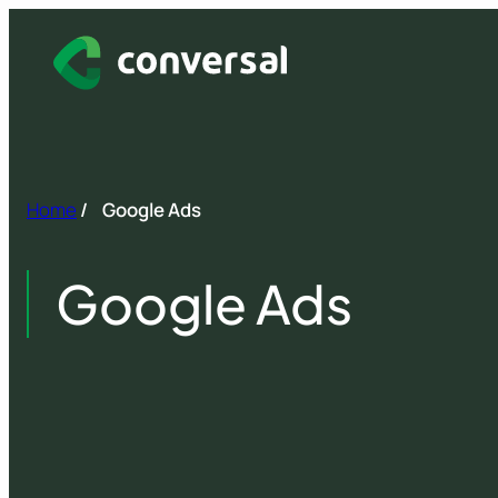
Spring
naar
inhoud
Home
/
Google Ads
Google Ads