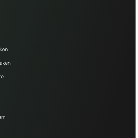
aken
maken
te
gem