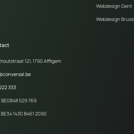
Webdesign Gent
Webdesign Bruss
tact
houtstraat 121, 1790 Affligem
@conversal.be
222 333
 BE0848 529 769
 BE34 1430 8461 2090