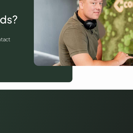
Ads?
ntact