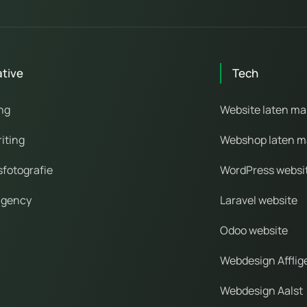
ative
Tech
ng
Website laten m
iting
Webshop laten 
sfotografie
WordPress websi
agency
Laravel website
Odoo website
Webdesign Affli
Webdesign Aalst