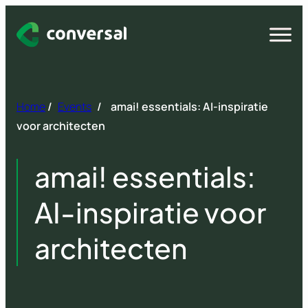
Spring
naar
Open
menu
inhoud
Home
/
Events
/
amai! essentials: AI-inspiratie
voor architecten
amai! essentials:
AI-inspiratie voor
architecten