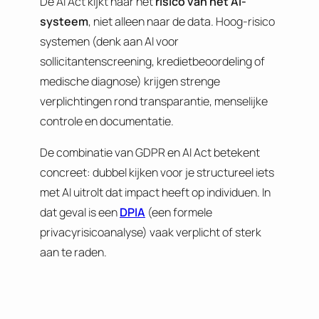
De AI Act kijkt naar het
risico van het AI-
systeem
, niet alleen naar de data. Hoog-risico
systemen (denk aan AI voor
sollicitantenscreening, kredietbeoordeling of
medische diagnose) krijgen strenge
verplichtingen rond transparantie, menselijke
controle en documentatie.
De combinatie van GDPR en AI Act betekent
concreet: dubbel kijken voor je structureel iets
met AI uitrolt dat impact heeft op individuen. In
dat geval is een
DPIA
(een formele
privacyrisicoanalyse) vaak verplicht of sterk
aan te raden.