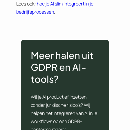
Lees ook:
hoe je AI slim integreert in je
bedrijfsprocessen
.
Meer halen uit
GDPR en AI-
tools?
Wil je AI productief inzetten
zonder juridische risico’s? Wij
helpen het integreren van AI in je
workflows op een GDPR-
conforme manier.