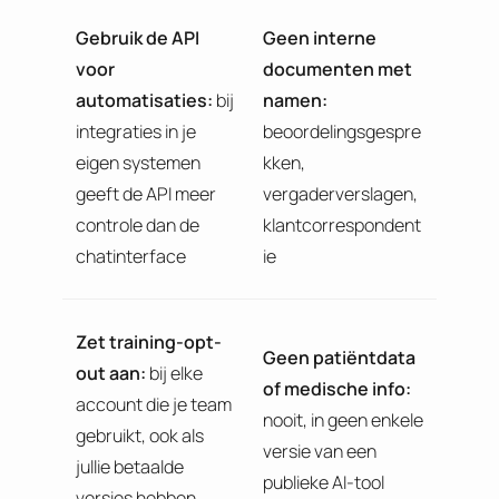
Gebruik de API
Geen interne
voor
documenten met
automatisaties:
bij
namen:
integraties in je
beoordelingsgespre
eigen systemen
kken,
geeft de API meer
vergaderverslagen,
controle dan de
klantcorrespondent
chatinterface
ie
Zet training-opt-
Geen patiëntdata
out aan:
bij elke
of medische info:
account die je team
nooit, in geen enkele
gebruikt, ook als
versie van een
jullie betaalde
publieke AI-tool
versies hebben