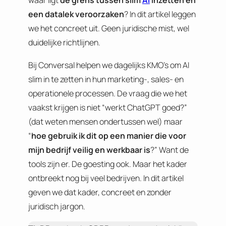
waar ligt
de grens tussen slim
AI
inzetten en
een datalek veroorzaken
? In dit artikel leggen
we het concreet uit. Geen juridische mist, wel
duidelijke richtlijnen.
Bij Conversal helpen we dagelijks KMO’s om AI
slim in te zetten in hun marketing-, sales- en
operationele processen. De vraag die we het
vaakst krijgen is niet “werkt ChatGPT goed?”
(dat weten mensen ondertussen wel) maar
“
hoe gebruik ik dit op een manier die voor
mijn bedrijf veilig en werkbaar is
?” Want de
tools zijn er. De goesting ook. Maar het kader
ontbreekt nog bij veel bedrijven. In dit artikel
geven we dat kader, concreet en zonder
juridisch jargon.