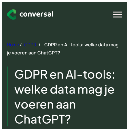
Spring
naar
Open
menu
inhoud
Home
/
GDPR
/
GDPR en AI-tools: welke data mag
je voeren aan ChatGPT?
GDPR en AI-tools:
welke data mag je
voeren aan
ChatGPT?