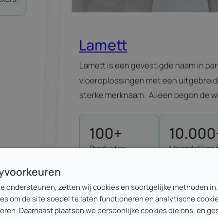
Lamett
Lamett is een gevestigde naam in par
vloeroplossingen met een uitgebrei
sterke merknaam. Alleen begon de we
grenzen te botsen. Technisch, struct
strategisch. En met de lancering va
100+
10.000
kwam daar nog een stevige laag bij. Ti
Producten
Maandelijkse 
versterken en ruimte te creëren voor 
centraal
beter hun weg
cyvoorkeuren
beheerd
te ondersteunen, zetten wij cookies en soortgelijke methoden in
es om de site soepel te laten functioneren en analytische cooki
Ontdek meer
teren. Daarnaast plaatsen we persoonlijke cookies die ons, en g