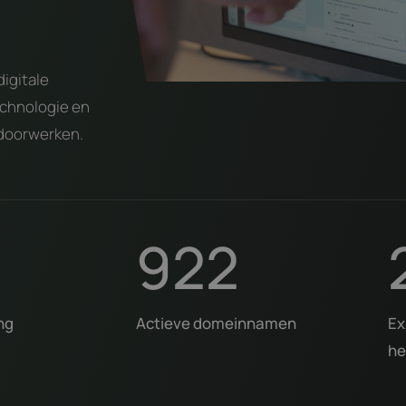
igitale
echnologie en
 doorwerken.
922
ng
Actieve domeinnamen
Ex
he