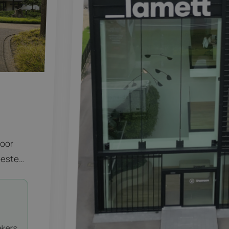
voor
eesten
 één
de
ting
ekers