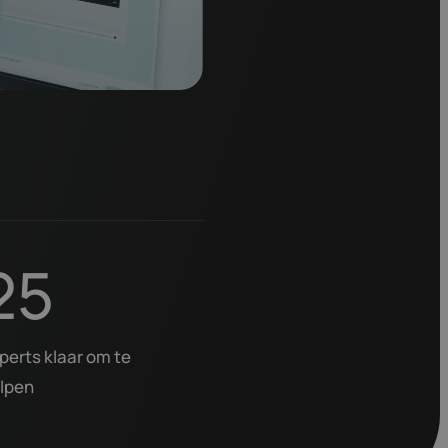
25
perts klaar om te
lpen