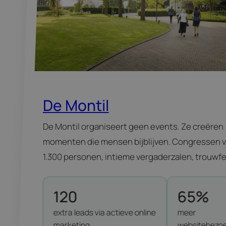
De Montil
De Montil organiseert geen events. Ze creëren
momenten die mensen bijblijven. Congressen 
1.300 personen, intieme vergaderzalen, trouwf
waar gasten nog jaren over praten. Alles onder
dak, in het hart van Affligem. Sterk merk. Sterke
120
65%
reputatie. Maar online? Daar was nog werk aan 
extra leads via actieve online
meer
winkel. 120 extra leads via actieve online marke
marketing
websitebezo