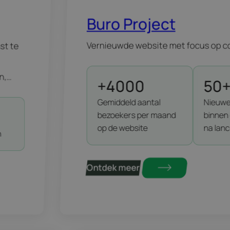
Buro Project
Vernieuwde website met focus op c
st te
n,
+4000
50
et
Gemiddeld aantal
Nieuwe
 een
bezoekers per maand
binnen
t of
op de website
na lanc
n
Ontdek meer