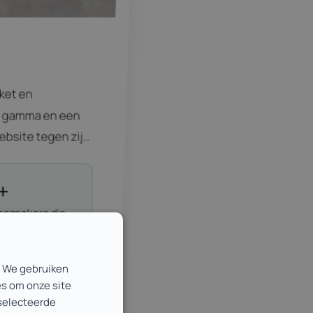
ket en
d gamma en een
bsite tegen zijn
ureel en
n wandpanelen
+
jd om de basis te
bezoekers die
groei.…
 vinden
. We gebruiken
es om onze site
eselecteerde