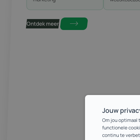
65% meer…
Ontdek meer
Jouw priva
Om jou optimaal 
functionele cooki
continu te verbe