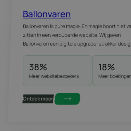
Ballonvaren
Ballonvaren is pure magie. En magie hoort niet va
zitten in een verouderde website. Wij gaven
Ballonvaren een digitale upgrade: strakker desig
slimme structuur en SEO die gevonden wordt. H
resultaat? Meer bezoekers, Meer boekingen en
38%
18%
website die bezoekers moeiteloos richting vluch
Meer websitebezoekers
Meer boekinge
cadeaubon leidt.
Ontdek meer