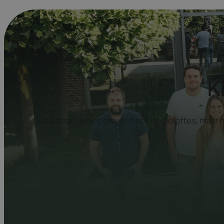
K
We blazen je niet omver met loze beloftes, maar