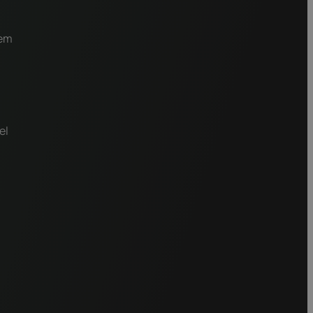
gem
el