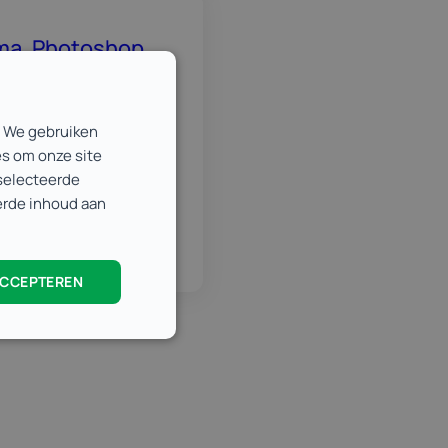
gma, Photoshop
g, maar minder
. We gebruiken
es om onze site
itale schermen of
eselecteerde
eerde inhoud aan
ACCEPTEREN