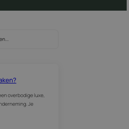
maken?
een overbodige luxe,
onderneming. Je