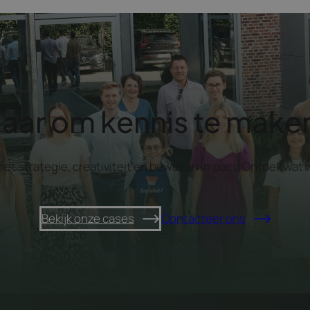
laar om kennis te make
 met strategie, creativiteit en bewezen impact. Ontdek w
Bekijk onze cases
Contacteer ons