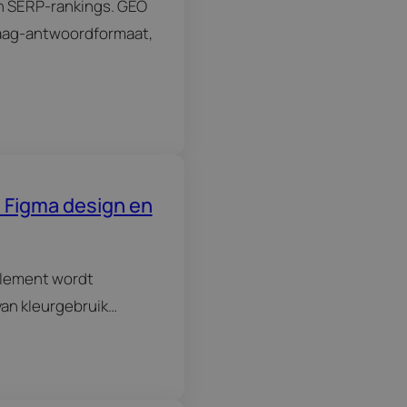
en SERP‑rankings. GEO
raag‑antwoordformaat,
n Figma design en
element wordt
van kleurgebruik…