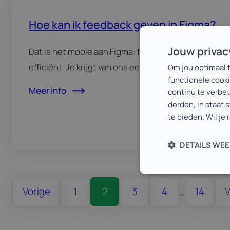
Hoe kan ik feedback geven in Figma?
Jouw priva
Dat is het mooie aan Figma: feedback geven is simp
efficiënt. Je krijgt van ons een link…
Om jou optimaal 
functionele cooki
Meer info
continu te verbe
derden, in staat 
te bieden. Wil je
DETAILS WE
Vorige
1
2
3
4
…
14
V