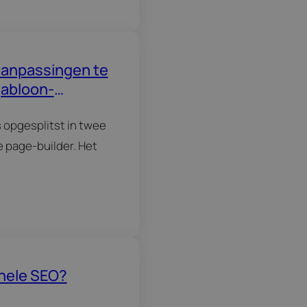
 aanpassingen te
jabloon-
 opgesplitst in twee
 page-builder. Het
onele SEO?