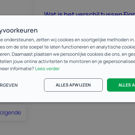
Wat is het verschil tussen Fi
en templates?
cyvoorkeuren
el en
Photoshop is ideaal voor fotobewerkin
te ondersteunen, zetten wij cookies en soortgelijke methoden in
es om de site soepel te laten functioneren en analytische cooki
geschikt voor het structureren van dig
teren. Daarnaast plaatsen we persoonlijke cookies die ons, en g
interactieve flows. Templates…
stellen jouw online activiteiten te monitoren en je gepersonalis
 meer informatie?
Lees verder
Meer info
ERGEVEN
ALLES AFWIJZEN
ALLES 
olgende