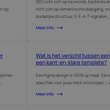
SEO richt zich op keywords, backlinks 
en op
richt zich op semantische diepgang, v
duidelijke structuur, E‑E‑A‑T-signalen…
Meer info
er
Wat is het verschil tussen ee
een kant-en-klare template?
ijd met
Een Figma design is 100% op maat. Elk 
r…
specifiek voor jouw merk ontworpen — 
Meer info