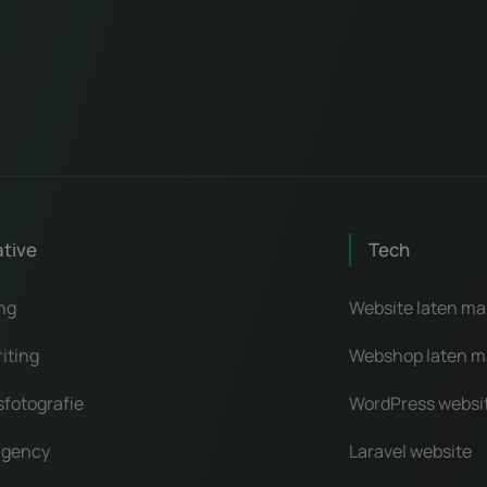
ative
Tech
ng
Website laten m
iting
Webshop laten 
sfotografie
WordPress websi
agency
Laravel website