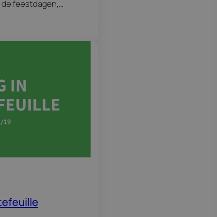
n de feestdagen,
van jouw e-
efeuille