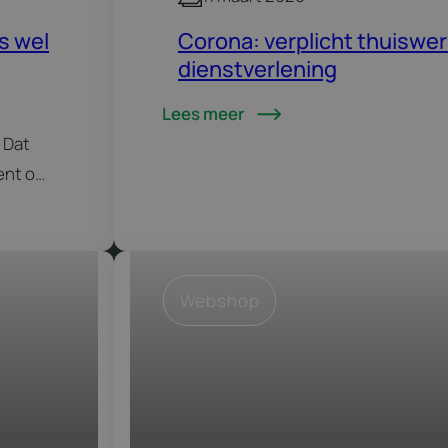
s wel
Corona: verplicht thuiswer
dienstverlening
Lees meer
 Dat
dent om
Webshop