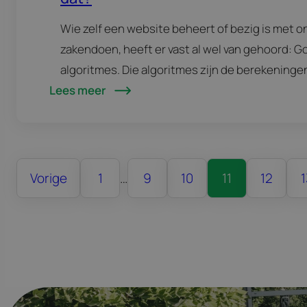
Wie zelf een website beheert of bezig is met o
zakendoen, heeft er vast al wel van gehoord: G
algoritmes. Die algoritmes zijn de berekeninge
Lees meer
Google gebruikt om ranking en score te bepale
Vorige
1
…
9
10
11
12
1