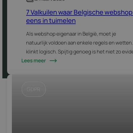
7 Valkuilen waar Belgische webshop
eens in tuimelen
Als webshop eigenaar in België, moet je
natuurlijk voldoen aan enkele regels en wetten.
klinkt logisch. Spijtig genoeg is het niet zo evi
Lees meer
in orde te zijn met de Europese en Belgische…
GDPR