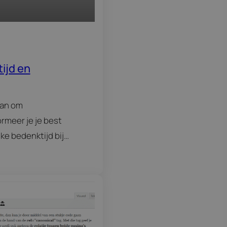
ijd en
lan om
rmeer je je best
ke bedenktijd bij
gsrecht. Dat zijn
ingen waar jouw…