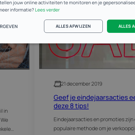
stellen jouw online activiteiten te monitoren en je gepersonalis
 meer informatie?
Lees verder
Online marketing
ERGEVEN
ALLES AFWIJZEN
ALLES 
21 december 2019
Geef je eindejaarsacties 
deze 8 tips!
l in
Eindejaarsacties en promoties zij
? We
populaire methode om je verkoopcij
nkele