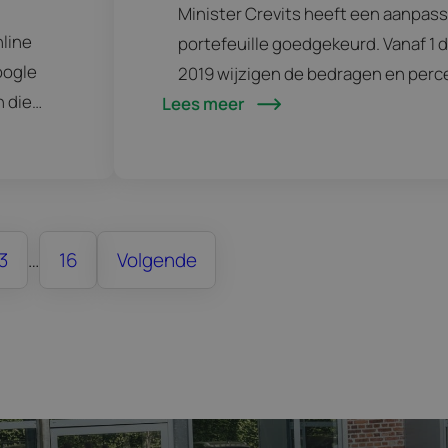
Minister Crevits heeft een aanpass
nline
portefeuille goedgekeurd. Vanaf 1
oogle
2019 wijzigen de bedragen en per
n die
Lees meer
deze steunmaatregeling voor klein
n.…
bedrijven. Het steunpercentage en
maximumplafond kunnen ieder jaar
en…
3
…
16
Volgende