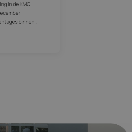
ing in de KMO
 december
centages binnen
e en middelgrote
 het
 gewijzigd worden