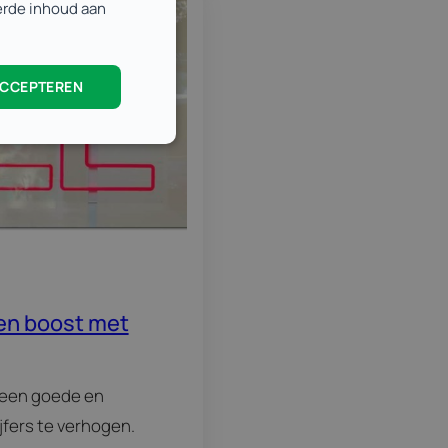
eerde inhoud aan
ACCEPTEREN
een boost met
n een goede en
fers te verhogen.