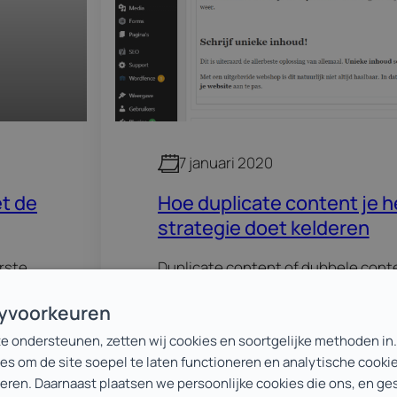
7 januari 2020
et de
Hoe duplicate content je h
strategie doet kelderen
erste
Duplicate content of dubbele conte
dere
voorkomend probleem bij websites.
cyvoorkeuren
 jij
inhoud kan je hele SEO strategie la
te ondersteunen, zetten wij cookies en soortgelijke methoden in
Lees meer
term ‘dubbele content’ betekent s
es om de site soepel te laten functioneren en analytische cooki
content die je op jouw website…
teren. Daarnaast plaatsen we persoonlijke cookies die ons, en g