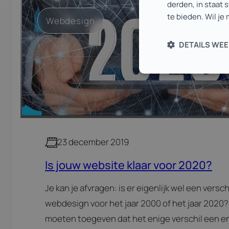
derden, in staat 
te bieden. Wil je
Webdesign
DETAILS WE
23 december 2019
Is jouw website klaar voor 2020?
Je kan je afvragen: is er eigenlijk wel een verschi
webdesign voor het jaar 2000 of het jaar 2020
moeten toegeven dat het enige verschil een e