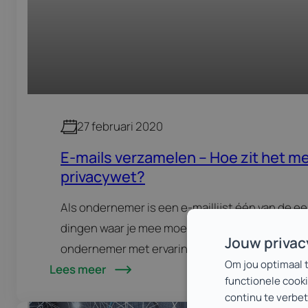
27 februari 2020
E-mails verzamelen – Hoe zit het m
privacywet?
Als ondernemer is een e-maillijst één van de e
dingen waar je mee moet starten. Je zal het ie
Jouw priva
ondernemer met ervaring dan ook horen zeggen:
Om jou optimaal 
Lees meer
moet zo snel mogelijk beginnen…
functionele cooki
continu te verbe