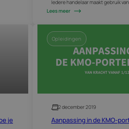
Iedere handelaar maakt gebruik va
Lees meer
maar maak jij ook optimaal gebruik 
maillijst om dat te doen? In dit…
Opleidingen
2 december 2019
oe je
Aanpassing in de KMO-port